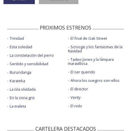
PROXIMOS ESTRENOS
Trinidad
El final de Oak Street
Esta soledad
Scrooge y los fantasmas de la
Navidad
La constelación del perro
Tadeo Jones y la lámpara
maravillosa
Sentido y sensibilidad
El ser querido
Burundanga
Ahora los suegros son ellos
Karateka
El director
La isla olvidada
Verity
En la zona gris
El nido
La maleta
CARTELERA DESTACADOS