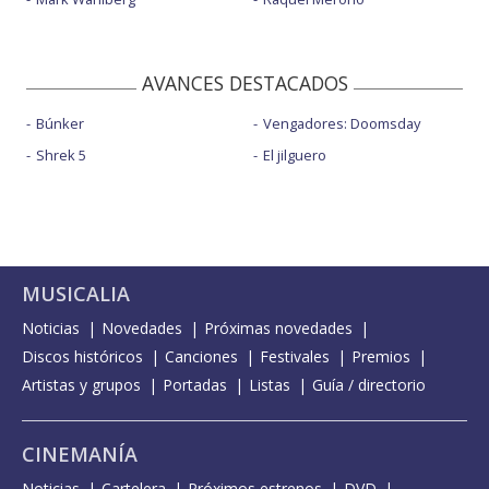
AVANCES DESTACADOS
Búnker
Vengadores: Doomsday
Shrek 5
El jilguero
MUSICALIA
Noticias
Novedades
Próximas novedades
Discos históricos
Canciones
Festivales
Premios
Artistas y grupos
Portadas
Listas
Guía / directorio
CINEMANÍA
Noticias
Cartelera
Próximos estrenos
DVD