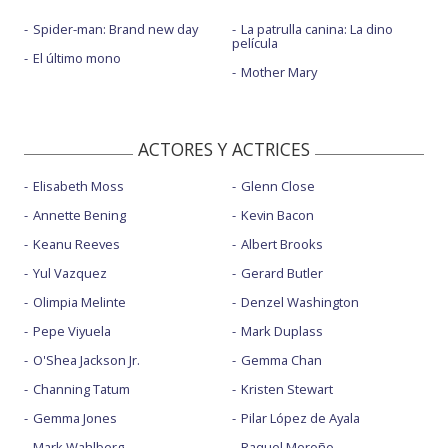
Spider-man: Brand new day
La patrulla canina: La dino
película
El último mono
Mother Mary
ACTORES Y ACTRICES
Elisabeth Moss
Glenn Close
Annette Bening
Kevin Bacon
Keanu Reeves
Albert Brooks
Yul Vazquez
Gerard Butler
Olimpia Melinte
Denzel Washington
Pepe Viyuela
Mark Duplass
O'Shea Jackson Jr.
Gemma Chan
Channing Tatum
Kristen Stewart
Gemma Jones
Pilar López de Ayala
Mark Wahlberg
Raquel Meroño