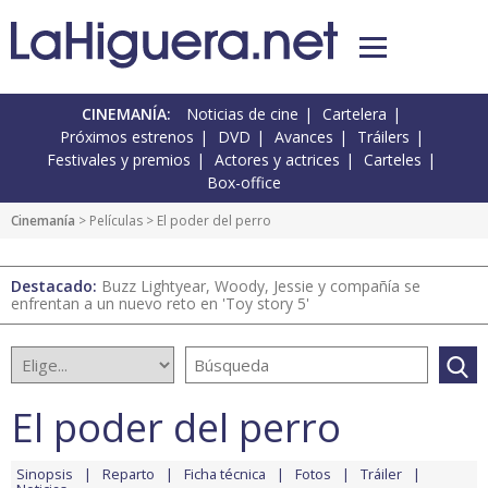
CINEMANÍA:
Noticias de cine
Cartelera
Próximos estrenos
DVD
Avances
Tráilers
Festivales y premios
Actores y actrices
Carteles
Box-office
Cinemanía
> Películas > El poder del perro
Destacado:
Buzz Lightyear, Woody, Jessie y compañía se
enfrentan a un nuevo reto en 'Toy story 5'
El poder del perro
Sinopsis
Reparto
Ficha técnica
Fotos
Tráiler