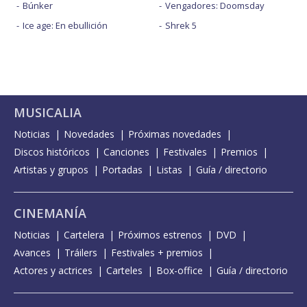
Búnker
Vengadores: Doomsday
Ice age: En ebullición
Shrek 5
MUSICALIA
Noticias
Novedades
Próximas novedades
Discos históricos
Canciones
Festivales
Premios
Artistas y grupos
Portadas
Listas
Guía / directorio
CINEMANÍA
Noticias
Cartelera
Próximos estrenos
DVD
Avances
Tráilers
Festivales + premios
Actores y actrices
Carteles
Box-office
Guía / directorio