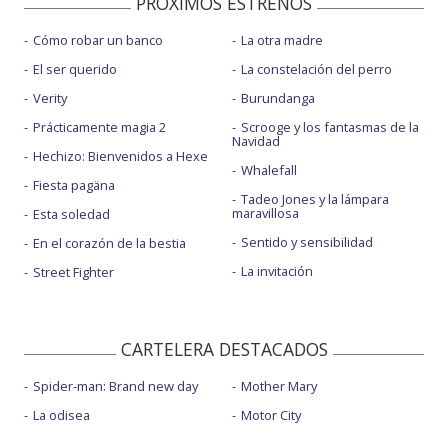
PROXIMOS ESTRENOS
Cómo robar un banco
La otra madre
El ser querido
La constelación del perro
Verity
Burundanga
Prácticamente magia 2
Scrooge y los fantasmas de la
Navidad
Hechizo: Bienvenidos a Hexe
Whalefall
Fiesta pagäna
Tadeo Jones y la lámpara
maravillosa
Esta soledad
Sentido y sensibilidad
En el corazón de la bestia
La invitación
Street Fighter
CARTELERA DESTACADOS
Spider-man: Brand new day
Mother Mary
La odisea
Motor City