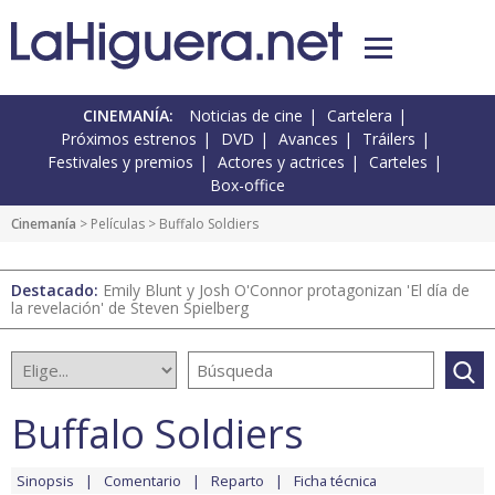
CINEMANÍA:
Noticias de cine
Cartelera
Próximos estrenos
DVD
Avances
Tráilers
Festivales y premios
Actores y actrices
Carteles
Box-office
Cinemanía
> Películas > Buffalo Soldiers
Destacado:
Emily Blunt y Josh O'Connor protagonizan 'El día de
la revelación' de Steven Spielberg
Buffalo Soldiers
Sinopsis
Comentario
Reparto
Ficha técnica