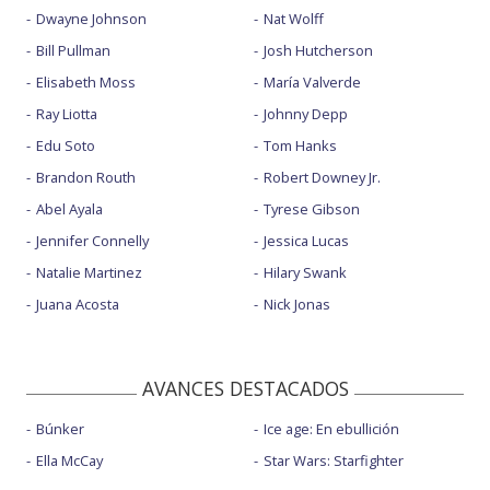
Dwayne Johnson
Nat Wolff
Bill Pullman
Josh Hutcherson
Elisabeth Moss
María Valverde
Ray Liotta
Johnny Depp
Edu Soto
Tom Hanks
Brandon Routh
Robert Downey Jr.
Abel Ayala
Tyrese Gibson
Jennifer Connelly
Jessica Lucas
Natalie Martinez
Hilary Swank
Juana Acosta
Nick Jonas
AVANCES DESTACADOS
Búnker
Ice age: En ebullición
Ella McCay
Star Wars: Starfighter