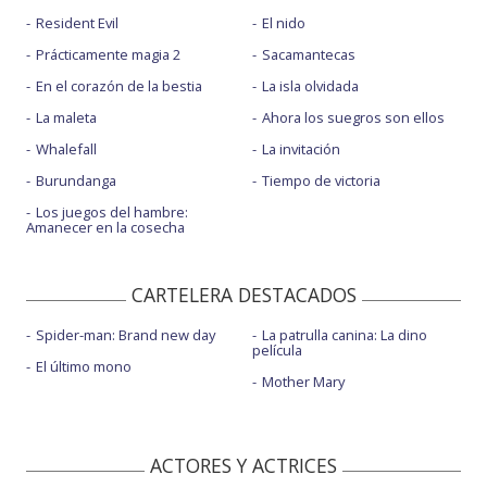
Resident Evil
El nido
Prácticamente magia 2
Sacamantecas
En el corazón de la bestia
La isla olvidada
La maleta
Ahora los suegros son ellos
Whalefall
La invitación
Burundanga
Tiempo de victoria
Los juegos del hambre:
Amanecer en la cosecha
CARTELERA DESTACADOS
Spider-man: Brand new day
La patrulla canina: La dino
película
El último mono
Mother Mary
ACTORES Y ACTRICES