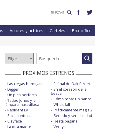
os
Actores y actrices
Carteles
Box-office
PROXIMOS ESTRENOS
Las ciegas hormigas
El final de Oak Street
Digger
En el corazón de la
bestia
Un plan perfecto
Cómo robar un banco
Tadeo Jones y la
lámpara maravillosa
Whalefall
Resident Evil
Prácticamente magia 2
Sacamantecas
Sentido y sensibilidad
Clayface
Fiesta pagäna
La otra madre
Verity