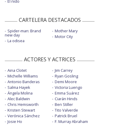
El nido
CARTELERA DESTACADOS
Spider-man: Brand
Mother Mary
new day
Motor City
La odisea
ACTORES Y ACTRICES
Aina Clotet
Jim Carrey
Michelle Williams
Ryan Gosling
Antonio Banderas
Demi Moore
Salma Hayek
Victoria Luengo
Ángela Molina
Emma Suárez
Alec Baldwin
Ciarán Hinds
Chris Hemsworth
Ben Stiller
Kristen Stewart
Tito Valverde
Verónica Sánchez
Patrick Bruel
Josie Ho
F. Murray Abraham