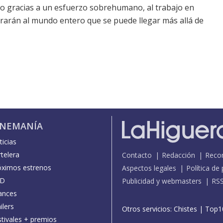
ro gracias a un esfuerzo sobrehumano, al trabajo en
trarán al mundo entero que se puede llegar más allá de
INEMANÍA
icias
telera
Contacto
Redacción
Reco
óximos estrenos
Aspectos legales
Política de
D
Publicidad y webmasters
RS
ances
ilers
Otros servicios:
Chistes
|
Top1
stivales + premios