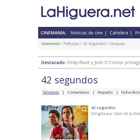
CINEMANÍA:
Noticias de cine
Cartelera
Pr
Cinemanía
> Películas >
42 segundos
> Sinopsis
Destacado:
Emily Blunt y Josh O'Connor protagon
42 segundos
Sinopsis
Comentario
Reparto
Ficha técn
42 segundos
Dirigida por
Dani de la Ord