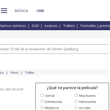
MÚSICA
CINE
óximos estrenos
DVD
Avances
Tráilers
Festivales y premi
izan 'El día de la revelación' de Steven Spielberg
ica
Fotos
Tráiler
¿Qué te parece la película?
en, Alex Murrull
Genial
Muy buena
Entretenida
Interesante
Mediocre
Un rollo