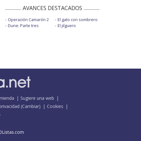
AVANCES DESTACADOS
Operación Camarón 2
El gato con sombrero
Dune: Parte tres
El jilguero
mienda
Sugiere una web
 privacidad
(
Cambiar
)
Cookies
S
0Listas.com