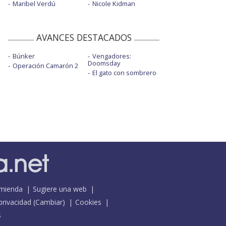
Maribel Verdú
Nicole Kidman
AVANCES DESTACADOS
Búnker
Vengadores:
Doomsday
Operación Camarón 2
El gato con sombrero
mienda
Sugiere una web
 privacidad
(
Cambiar
)
Cookies
S