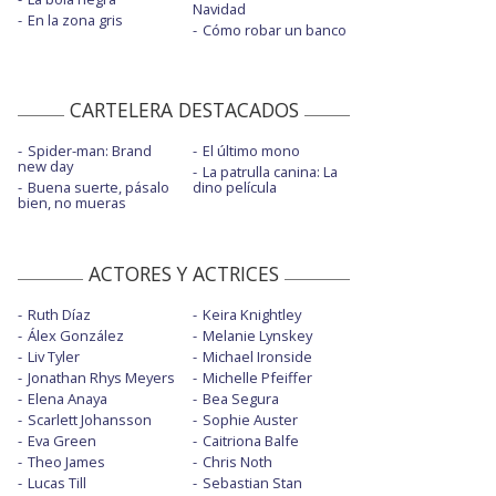
Navidad
En la zona gris
Cómo robar un banco
CARTELERA DESTACADOS
Spider-man: Brand
El último mono
new day
La patrulla canina: La
Buena suerte, pásalo
dino película
bien, no mueras
ACTORES Y ACTRICES
Ruth Díaz
Keira Knightley
Álex González
Melanie Lynskey
Liv Tyler
Michael Ironside
Jonathan Rhys Meyers
Michelle Pfeiffer
Elena Anaya
Bea Segura
Scarlett Johansson
Sophie Auster
Eva Green
Caitriona Balfe
Theo James
Chris Noth
Lucas Till
Sebastian Stan