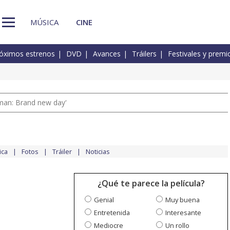
MÚSICA
CINE
óximos estrenos
DVD
Avances
Tráilers
Festivales y premi
man: Brand new day'
ica
Fotos
Tráiler
Noticias
¿Qué te parece la película?
Genial
Muy buena
Entretenida
Interesante
Mediocre
Un rollo