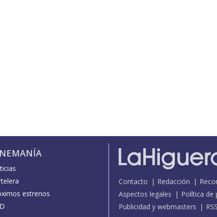
INEMANÍA
icias
telera
Contacto
Redacción
Reco
óximos estrenos
Aspectos legales
Política de
D
Publicidad y webmasters
RS