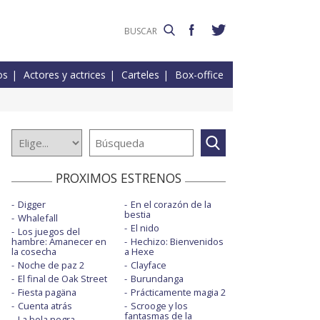
os
Actores y actrices
Carteles
Box-office
PROXIMOS ESTRENOS
Digger
En el corazón de la
bestia
Whalefall
El nido
Los juegos del
hambre: Amanecer en
Hechizo: Bienvenidos
la cosecha
a Hexe
Noche de paz 2
Clayface
El final de Oak Street
Burundanga
Fiesta pagäna
Prácticamente magia 2
Cuenta atrás
Scrooge y los
fantasmas de la
La bola negra