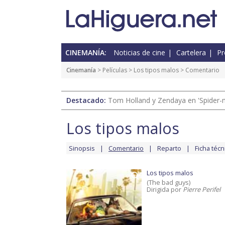
CINEMANÍA:
Noticias de cine
Cartelera
Pr
Cinemanía
> Películas >
Los tipos malos
> Comentario
Destacado:
Tom Holland y Zendaya en 'Spider-
Los tipos malos
Sinopsis
Comentario
Reparto
Ficha técn
Los tipos malos
(The bad guys)
Dirigida por
Pierre Perifel