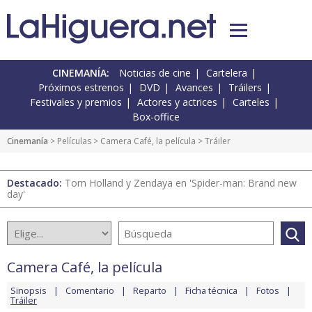
CINEMANÍA:
Noticias de cine
Cartelera
Próximos estrenos
DVD
Avances
Tráilers
Festivales y premios
Actores y actrices
Carteles
Box-office
Cinemanía
> Películas >
Camera Café, la película
> Tráiler
Destacado:
Tom Holland y Zendaya en 'Spider-man: Brand new
day'
Camera Café, la película
Sinopsis
Comentario
Reparto
Ficha técnica
Fotos
Tráiler