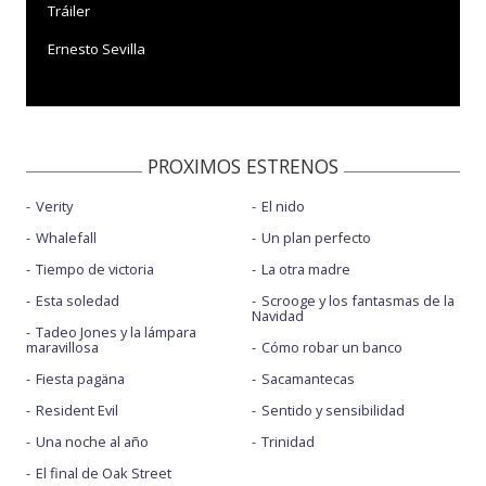
Tráiler
Ernesto Sevilla
PROXIMOS ESTRENOS
Verity
El nido
Whalefall
Un plan perfecto
Tiempo de victoria
La otra madre
Esta soledad
Scrooge y los fantasmas de la
Navidad
Tadeo Jones y la lámpara
maravillosa
Cómo robar un banco
Fiesta pagäna
Sacamantecas
Resident Evil
Sentido y sensibilidad
Una noche al año
Trinidad
El final de Oak Street