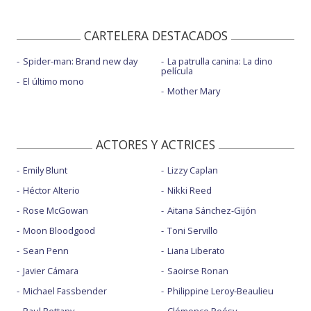
CARTELERA DESTACADOS
Spider-man: Brand new day
La patrulla canina: La dino
película
El último mono
Mother Mary
ACTORES Y ACTRICES
Emily Blunt
Lizzy Caplan
Héctor Alterio
Nikki Reed
Rose McGowan
Aitana Sánchez-Gijón
Moon Bloodgood
Toni Servillo
Sean Penn
Liana Liberato
Javier Cámara
Saoirse Ronan
Michael Fassbender
Philippine Leroy-Beaulieu
Paul Bettany
Clémence Poésy