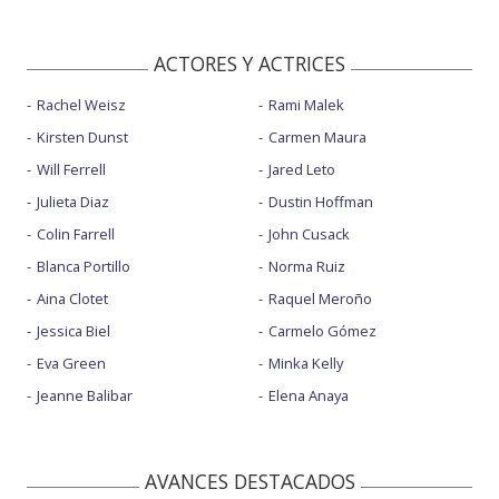
ACTORES Y ACTRICES
Rachel Weisz
Rami Malek
Kirsten Dunst
Carmen Maura
Will Ferrell
Jared Leto
Julieta Diaz
Dustin Hoffman
Colin Farrell
John Cusack
Blanca Portillo
Norma Ruiz
Aina Clotet
Raquel Meroño
Jessica Biel
Carmelo Gómez
Eva Green
Minka Kelly
Jeanne Balibar
Elena Anaya
AVANCES DESTACADOS