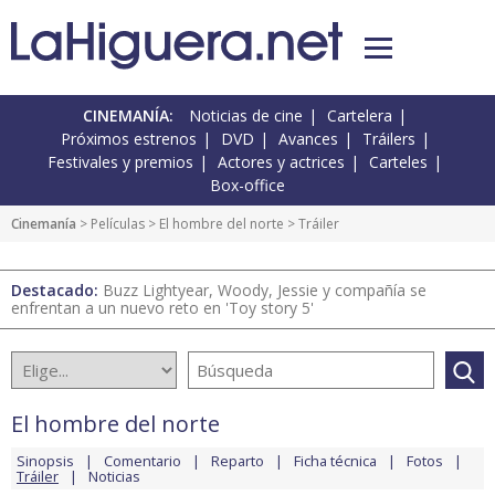
CINEMANÍA:
Noticias de cine
Cartelera
Próximos estrenos
DVD
Avances
Tráilers
Festivales y premios
Actores y actrices
Carteles
Box-office
Cinemanía
> Películas >
El hombre del norte
> Tráiler
Destacado:
Buzz Lightyear, Woody, Jessie y compañía se
enfrentan a un nuevo reto en 'Toy story 5'
El hombre del norte
Sinopsis
Comentario
Reparto
Ficha técnica
Fotos
Tráiler
Noticias