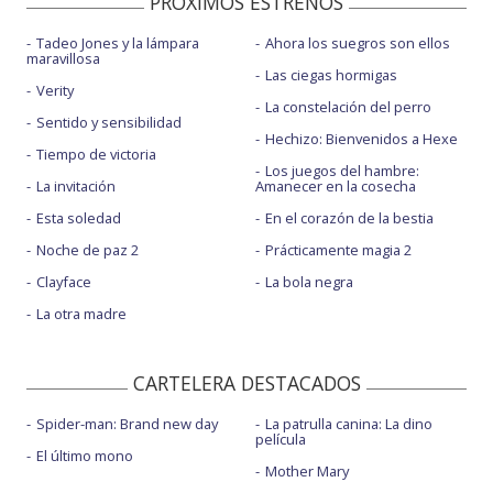
PROXIMOS ESTRENOS
Tadeo Jones y la lámpara
Ahora los suegros son ellos
maravillosa
Las ciegas hormigas
Verity
La constelación del perro
Sentido y sensibilidad
Hechizo: Bienvenidos a Hexe
Tiempo de victoria
Los juegos del hambre:
La invitación
Amanecer en la cosecha
Esta soledad
En el corazón de la bestia
Noche de paz 2
Prácticamente magia 2
Clayface
La bola negra
La otra madre
CARTELERA DESTACADOS
Spider-man: Brand new day
La patrulla canina: La dino
película
El último mono
Mother Mary