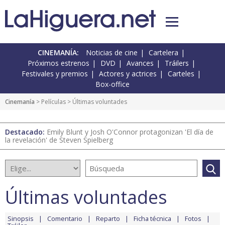
CINEMANÍA:
Noticias de cine
Cartelera
Próximos estrenos
DVD
Avances
Tráilers
Festivales y premios
Actores y actrices
Carteles
Box-office
Cinemanía
> Películas > Últimas voluntades
Destacado:
Emily Blunt y Josh O'Connor protagonizan 'El día de
la revelación' de Steven Spielberg
Últimas voluntades
Sinopsis
Comentario
Reparto
Ficha técnica
Fotos