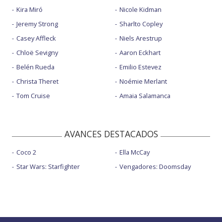
Kira Miró
Nicole Kidman
Jeremy Strong
Sharlto Copley
Casey Affleck
Niels Arestrup
Chloë Sevigny
Aaron Eckhart
Belén Rueda
Emilio Estevez
Christa Theret
Noémie Merlant
Tom Cruise
Amaia Salamanca
AVANCES DESTACADOS
Coco 2
Ella McCay
Star Wars: Starfighter
Vengadores: Doomsday