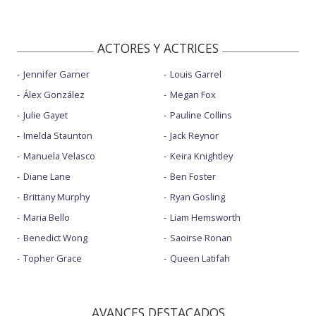
ACTORES Y ACTRICES
Jennifer Garner
Louis Garrel
Álex González
Megan Fox
Julie Gayet
Pauline Collins
Imelda Staunton
Jack Reynor
Manuela Velasco
Keira Knightley
Diane Lane
Ben Foster
Brittany Murphy
Ryan Gosling
Maria Bello
Liam Hemsworth
Benedict Wong
Saoirse Ronan
Topher Grace
Queen Latifah
AVANCES DESTACADOS