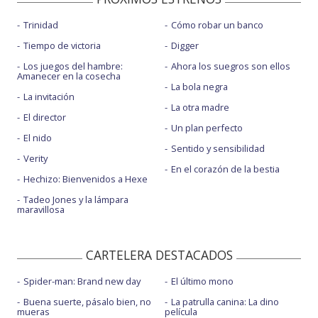
Trinidad
Cómo robar un banco
Tiempo de victoria
Digger
Los juegos del hambre:
Ahora los suegros son ellos
Amanecer en la cosecha
La bola negra
La invitación
La otra madre
El director
Un plan perfecto
El nido
Sentido y sensibilidad
Verity
En el corazón de la bestia
Hechizo: Bienvenidos a Hexe
Tadeo Jones y la lámpara
maravillosa
CARTELERA DESTACADOS
Spider-man: Brand new day
El último mono
Buena suerte, pásalo bien, no
La patrulla canina: La dino
mueras
película