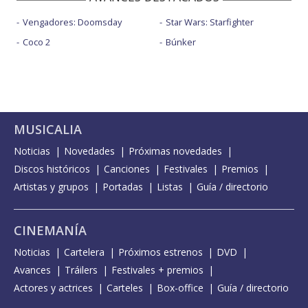
Vengadores: Doomsday
Star Wars: Starfighter
Coco 2
Búnker
MUSICALIA
Noticias
Novedades
Próximas novedades
Discos históricos
Canciones
Festivales
Premios
Artistas y grupos
Portadas
Listas
Guía / directorio
CINEMANÍA
Noticias
Cartelera
Próximos estrenos
DVD
Avances
Tráilers
Festivales + premios
Actores y actrices
Carteles
Box-office
Guía / directorio