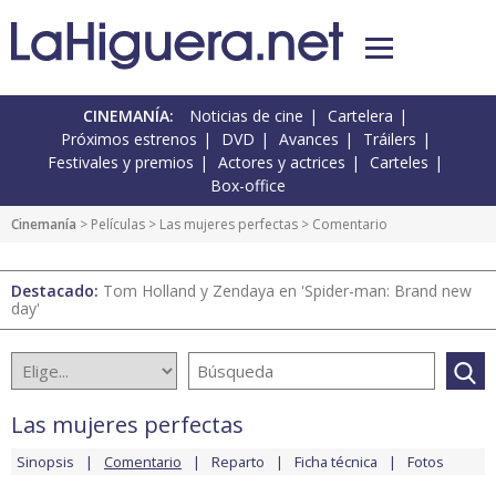
CINEMANÍA:
Noticias de cine
Cartelera
Próximos estrenos
DVD
Avances
Tráilers
Festivales y premios
Actores y actrices
Carteles
Box-office
Cinemanía
> Películas >
Las mujeres perfectas
> Comentario
Destacado:
Tom Holland y Zendaya en 'Spider-man: Brand new
day'
Las mujeres perfectas
Sinopsis
Comentario
Reparto
Ficha técnica
Fotos