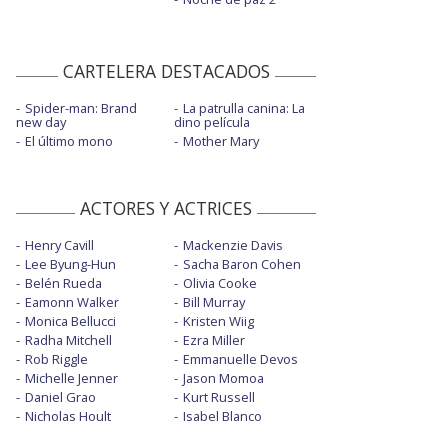
CARTELERA DESTACADOS
Spider-man: Brand
La patrulla canina: La
new day
dino película
El último mono
Mother Mary
ACTORES Y ACTRICES
Henry Cavill
Mackenzie Davis
Lee Byung-Hun
Sacha Baron Cohen
Belén Rueda
Olivia Cooke
Eamonn Walker
Bill Murray
Monica Bellucci
Kristen Wiig
Radha Mitchell
Ezra Miller
Rob Riggle
Emmanuelle Devos
Michelle Jenner
Jason Momoa
Daniel Grao
Kurt Russell
Nicholas Hoult
Isabel Blanco