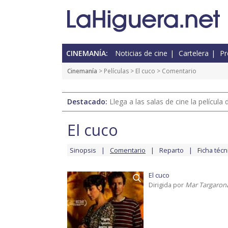
CINEMANÍA:
Noticias de cine
Cartelera
Pr
Cinemanía
> Películas >
El cuco
> Comentario
Destacado:
Llega a las salas de cine la películ
El cuco
Sinopsis
Comentario
Reparto
Ficha técn
El cuco
Dirigida por
Mar Targaron