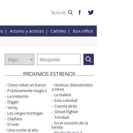
os
Actores y actrices
Carteles
Box-office
PROXIMOS ESTRENOS
Cómo robar un banco
Hechizo: Bienvenidos
a Hexe
Prácticamente magia 2
La maleta
La invitación
Esta soledad
Digger
Cuenta atrás
Verity
Street Fighter
Las ciegas hormigas
Trinidad
Clayface
En el corazón de la
El nido
bestia
Una noche al año
Noche de paz 2