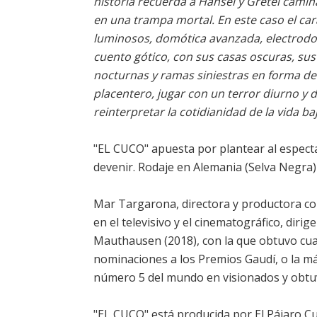
historia recuerda a Hansel y Gretel cami
en una trampa mortal. En este caso el ca
luminosos, domótica avanzada, electrodomé
cuento gótico, con sus casas oscuras, sus
nocturnas y ramas siniestras en forma de 
placentero, jugar con un terror diurno y 
reinterpretar la cotidianidad de la vida b
"EL CUCO" apuesta por plantear al especta
devenir. Rodaje en Alemania (Selva Negra)
Mar Targarona, directora y productora con
en el televisivo y el cinematográfico, diri
Mauthausen (2018), con la que obtuvo cu
nominaciones a los Premios Gaudí, o la má
número 5 del mundo en visionados y obtu
"EL CUCO" está producida por El Pájaro Cu