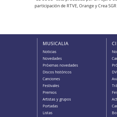
participación de RTVE, Orange y Crea SGR y
MUSICALIA
C
Noticias
Not
Novedades
Car
Próximas novedades
Pr
Discos históricos
DV
Canciones
Av
Festivales
Trá
Premios
Fe
Artistas y grupos
Act
Portadas
Car
Listas
Bo