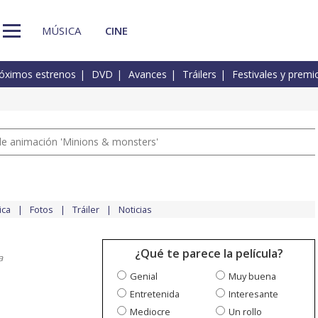
MÚSICA
CINE
óximos estrenos
DVD
Avances
Tráilers
Festivales y premi
a de animación 'Minions & monsters'
ica
Fotos
Tráiler
Noticias
¿Qué te parece la película?
a
Genial
Muy buena
Entretenida
Interesante
Mediocre
Un rollo