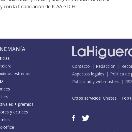
 con la financiación de ICAA e ICEC.
INEMANÍA
icias
telera
Contacto
Redacción
Reco
óximos estrenos
Aspectos legales
Política de
D
Publicidad y webmasters
RS
ances
ilers
Otros servicios:
Chistes
|
Top1
stivales + premios
ores y actrices
teles
x-office