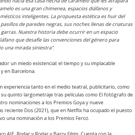
nando hacia esa casa hecha de caramelo que les atrapará
ramelo es una gran chimenea, espacios diáfanos y
sticos inteligentes. La propuesta estética es huir del
 pasillos de paredes negras, sus noches llenas de criaturas
garras. Nuestra historia debe ocurrir en un espacio
diáfano que desafíe las convenciones del género para
ajo una mirada siniestra"
.
dor un miedo existencial: el tiempo y su implacable
 y en Barcelona.
 experiencia tanto en el medio teatral, publicitario, como
ge su quinto largometraje tras películas como El fotógrafo de
atro nominaciones a los Premios Goya y nueve
s reciente Dos (2021), que en Netflix ha ocupado el puesto
vo una nominación a los Premios Feroz.
co AIE, Rodar y Rodar y Barry Films. Cuenta con la