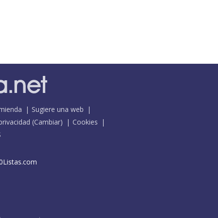
mienda
Sugiere una web
 privacidad
(
Cambiar
)
Cookies
S
0Listas.com