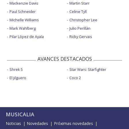
Mackenzie Davis
Martin Starr
Paul Schneider
Celine Tyll
Michelle Williams
Christopher Lee
Mark Wahlberg
Julio Perillán
Pilar López de Ayala
Ricky Gervais
AVANCES DESTACADOS
Shrek 5
Star Wars: Starfighter
El jilguero
Coco 2
MUSICALIA
Noticias
Novedades
Próximas novedades