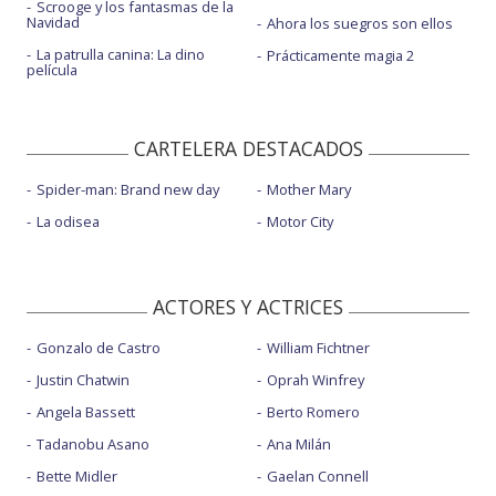
Scrooge y los fantasmas de la
Navidad
Ahora los suegros son ellos
La patrulla canina: La dino
Prácticamente magia 2
película
CARTELERA DESTACADOS
Spider-man: Brand new day
Mother Mary
La odisea
Motor City
ACTORES Y ACTRICES
Gonzalo de Castro
William Fichtner
Justin Chatwin
Oprah Winfrey
Angela Bassett
Berto Romero
Tadanobu Asano
Ana Milán
Bette Midler
Gaelan Connell