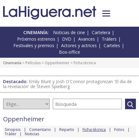
CINEMANÍA:
Noticias de cine
Cartelera
Próximos estrenos
DVD
Avances
Tráilers
Festivales y premios
Actores y actrices
Carteles
Box-office
Cinemanía
> Películas >
Oppenheimer
> Ficha técnica
Destacado:
Emily Blunt y Josh O'Connor protagonizan 'El día de
la revelación' de Steven Spielberg
Oppenheimer
Sinopsis
Comentario
Reparto
Ficha técnica
Fotos
Tráiler
Noticias