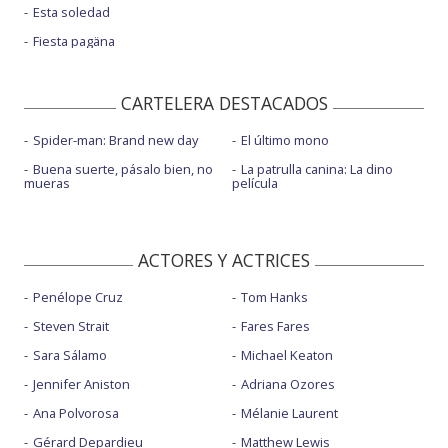
Esta soledad
Fiesta pagäna
CARTELERA DESTACADOS
Spider-man: Brand new day
El último mono
Buena suerte, pásalo bien, no
La patrulla canina: La dino
mueras
película
ACTORES Y ACTRICES
Penélope Cruz
Tom Hanks
Steven Strait
Fares Fares
Sara Sálamo
Michael Keaton
Jennifer Aniston
Adriana Ozores
Ana Polvorosa
Mélanie Laurent
Gérard Depardieu
Matthew Lewis