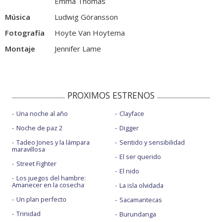
Emma Thomas
Música
Ludwig Göransson
Fotografía
Hoyte Van Hoytema
Montaje
Jennifer Lame
PROXIMOS ESTRENOS
Una noche al año
Clayface
Noche de paz 2
Digger
Tadeo Jones y la lámpara
Sentido y sensibilidad
maravillosa
El ser querido
Street Fighter
El nido
Los juegos del hambre:
Amanecer en la cosecha
La isla olvidada
Un plan perfecto
Sacamantecas
Trinidad
Burundanga