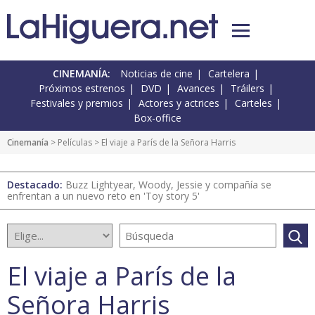
CINEMANÍA:
Noticias de cine
Cartelera
Próximos estrenos
DVD
Avances
Tráilers
Festivales y premios
Actores y actrices
Carteles
Box-office
Cinemanía
> Películas > El viaje a París de la Señora Harris
Destacado:
Buzz Lightyear, Woody, Jessie y compañía se
enfrentan a un nuevo reto en 'Toy story 5'
El viaje a París de la
Señora Harris