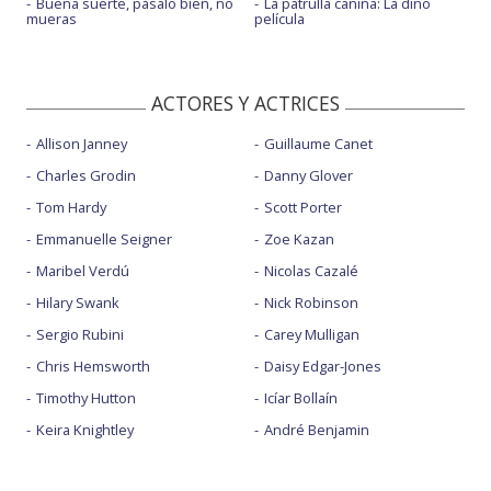
Buena suerte, pásalo bien, no
La patrulla canina: La dino
mueras
película
ACTORES Y ACTRICES
Allison Janney
Guillaume Canet
Charles Grodin
Danny Glover
Tom Hardy
Scott Porter
Emmanuelle Seigner
Zoe Kazan
Maribel Verdú
Nicolas Cazalé
Hilary Swank
Nick Robinson
Sergio Rubini
Carey Mulligan
Chris Hemsworth
Daisy Edgar-Jones
Timothy Hutton
Icíar Bollaín
Keira Knightley
André Benjamin