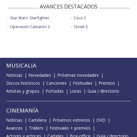
AVANCES DESTACADOS
Star Wars: Starfighter
Coco 2
Operación Camarón 2
Shrek 5
MUSICALIA
Noticias
Novedades
Próximas novedades
Discos históricos
Canciones
Festivales
Premios
Artistas y grupos
Portadas
Listas
Guía / directorio
CINEMANÍA
Noticias
Cartelera
Próximos estrenos
DVD
Avances
Tráilers
Festivales + premios
Actores y actrices
Carteles
Box-office
Guía / directorio