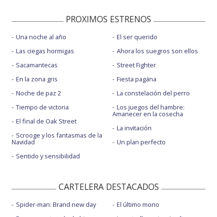
PROXIMOS ESTRENOS
Una noche al año
El ser querido
Las ciegas hormigas
Ahora los suegros son ellos
Sacamantecas
Street Fighter
En la zona gris
Fiesta pagäna
Noche de paz 2
La constelación del perro
Tiempo de victoria
Los juegos del hambre:
Amanecer en la cosecha
El final de Oak Street
La invitación
Scrooge y los fantasmas de la
Navidad
Un plan perfecto
Sentido y sensibilidad
CARTELERA DESTACADOS
Spider-man: Brand new day
El último mono