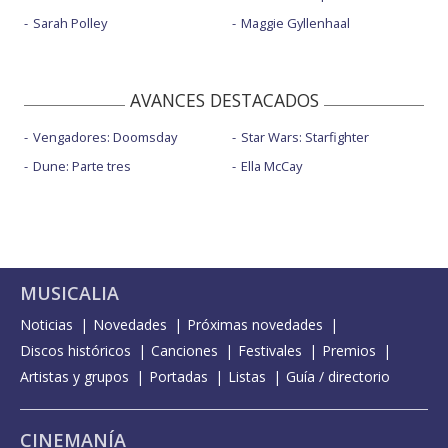
Sarah Polley
Maggie Gyllenhaal
AVANCES DESTACADOS
Vengadores: Doomsday
Star Wars: Starfighter
Dune: Parte tres
Ella McCay
MUSICALIA
Noticias
Novedades
Próximas novedades
Discos históricos
Canciones
Festivales
Premios
Artistas y grupos
Portadas
Listas
Guía / directorio
CINEMANÍA