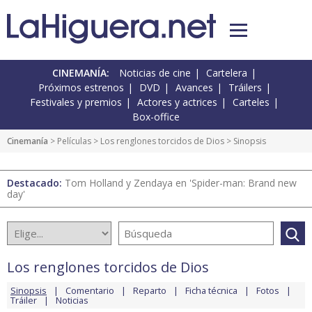
CINEMANÍA:
Noticias de cine
Cartelera
Próximos estrenos
DVD
Avances
Tráilers
Festivales y premios
Actores y actrices
Carteles
Box-office
Cinemanía
> Películas >
Los renglones torcidos de Dios
> Sinopsis
Destacado:
Tom Holland y Zendaya en 'Spider-man: Brand new
day'
Los renglones torcidos de Dios
Sinopsis
Comentario
Reparto
Ficha técnica
Fotos
Tráiler
Noticias