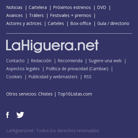
Noticias
Cartelera
Próximos estrenos
DVD
Avances
Tráilers
Festivales + premios
Actores y actrices
Carteles
Box-office
Guía / directorio
Contacto
Redacción
Recomienda
Sugiere una web
Aspectos legales
Política de privacidad
(
Cambiar
)
Cookies
Publicidad y webmasters
RSS
Otros servicios:
Chistes
|
Top10Listas.com
LaHiguera.net. Todos los derechos reservados