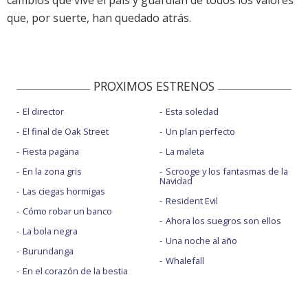
cambios que vive el país y guardián de todos los valores
que, por suerte, han quedado atrás.
PROXIMOS ESTRENOS
El director
Esta soledad
El final de Oak Street
Un plan perfecto
Fiesta pagäna
La maleta
En la zona gris
Scrooge y los fantasmas de la
Navidad
Las ciegas hormigas
Resident Evil
Cómo robar un banco
Ahora los suegros son ellos
La bola negra
Una noche al año
Burundanga
Whalefall
En el corazón de la bestia