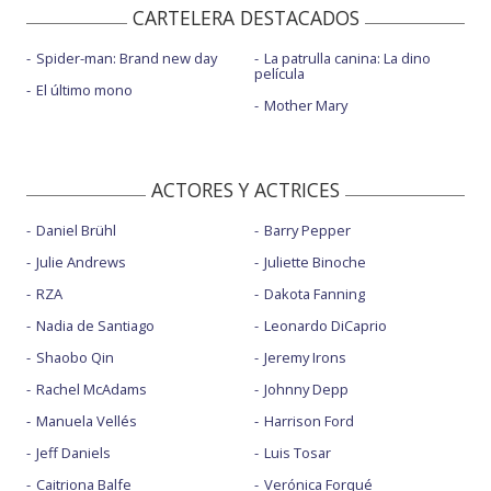
CARTELERA DESTACADOS
Spider-man: Brand new day
La patrulla canina: La dino
película
El último mono
Mother Mary
ACTORES Y ACTRICES
Daniel Brühl
Barry Pepper
Julie Andrews
Juliette Binoche
RZA
Dakota Fanning
Nadia de Santiago
Leonardo DiCaprio
Shaobo Qin
Jeremy Irons
Rachel McAdams
Johnny Depp
Manuela Vellés
Harrison Ford
Jeff Daniels
Luis Tosar
Caitriona Balfe
Verónica Forqué