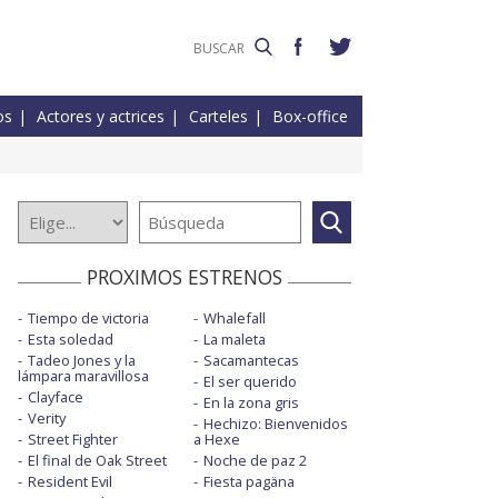
os
Actores y actrices
Carteles
Box-office
PROXIMOS ESTRENOS
Tiempo de victoria
Whalefall
Esta soledad
La maleta
Tadeo Jones y la
Sacamantecas
lámpara maravillosa
El ser querido
Clayface
En la zona gris
Verity
Hechizo: Bienvenidos
Street Fighter
a Hexe
El final de Oak Street
Noche de paz 2
Resident Evil
Fiesta pagäna