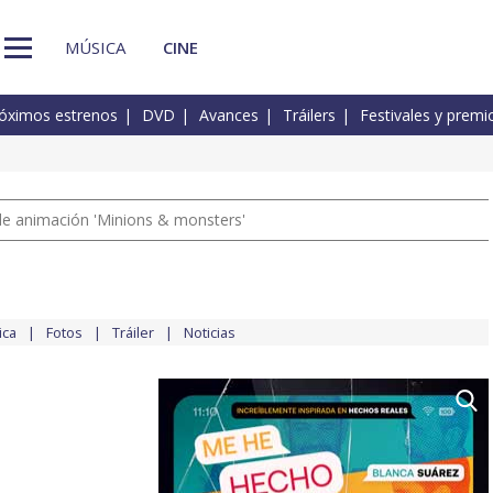
MÚSICA
CINE
óximos estrenos
DVD
Avances
Tráilers
Festivales y premi
a de animación 'Minions & monsters'
ica
Fotos
Tráiler
Noticias