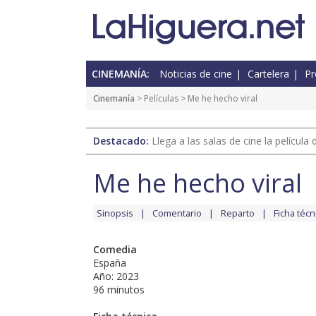
CINEMANÍA:
Noticias de cine
Cartelera
Pr
Cinemanía
> Películas > Me he hecho viral
Destacado:
Llega a las salas de cine la películ
Me he hecho viral
Sinopsis
Comentario
Reparto
Ficha técn
Comedia
España
Año: 2023
96 minutos