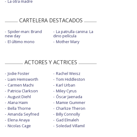
La otra madre
CARTELERA DESTACADOS
Spider-man: Brand
La patrulla canina: La
new day
dino película
El último mono
Mother Mary
ACTORES Y ACTRICES
Jodie Foster
Rachel Weisz
Liam Hemsworth
Tom Hiddleston
Carmen Machi
Karl Urban
Patricia Clarkson
Miley Cyrus
August Diehl
Óscar Jaenada
Alana Haim
Mamie Gummer
Bella Thorne
Charlize Theron
Amanda Seyfried
Billy Connolly
Elena Anaya
Gad Elmaleh
Nicolas Cage
Soledad Villamil