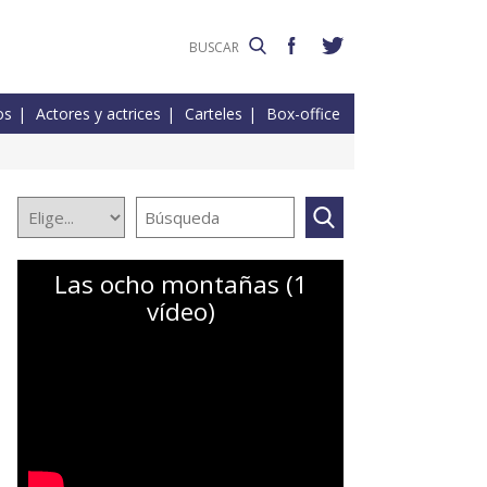
os
Actores y actrices
Carteles
Box-office
Las ocho montañas (1
vídeo)