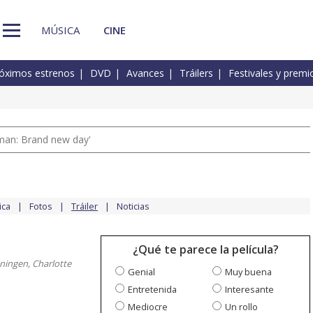
MÚSICA
CINE
óximos estrenos
DVD
Avances
Tráilers
Festivales y premi
man: Brand new day'
ica
Fotos
Tráiler
Noticias
¿Qué te parece la película?
ningen, Charlotte
Genial
Muy buena
Entretenida
Interesante
Mediocre
Un rollo