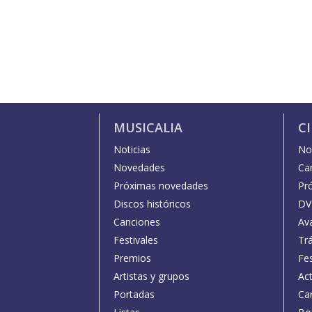
MUSICALIA
C
Noticias
Not
Novedades
Car
Próximas novedades
Pr
Discos históricos
DV
Canciones
Av
Festivales
Trá
Premios
Fe
Artistas y grupos
Act
Portadas
Car