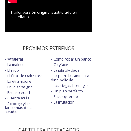
Tráiler versión original subtitulado en
castellano
PROXIMOS ESTRENOS
Whalefall
Cómo robar un banco
La maleta
Clayface
El nido
La isla olvidada
El final de Oak Street
La patrulla canina: La
dino película
La otra madre
Las ciegas hormigas
En la zona gris
Un plan perfecto
Esta soledad
El ser querido
Cuenta atrás
La invitación
Scrooge y los
fantasmas de la
Navidad
CARTELERA DESTACADOS