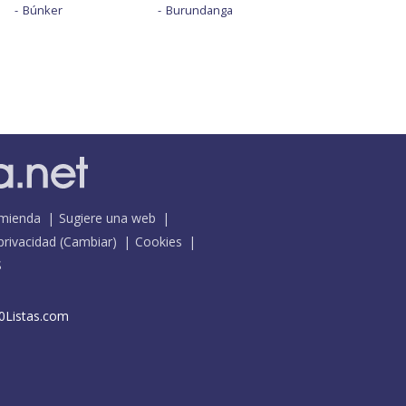
Búnker
Burundanga
mienda
Sugiere una web
 privacidad
(
Cambiar
)
Cookies
S
0Listas.com