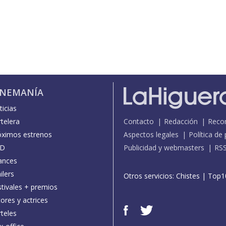
INEMANÍA
icias
telera
Contacto
Redacción
Reco
óximos estrenos
Aspectos legales
Política de
D
Publicidad y webmasters
RS
ances
ilers
Otros servicios:
Chistes
|
Top1
stivales + premios
ores y actrices
teles