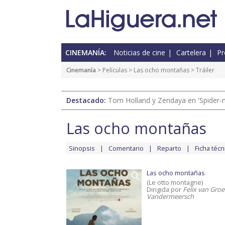
CINEMANÍA:
Noticias de cine
Cartelera
Pr
Cinemanía
> Películas >
Las ocho montañas
> Tráiler
Destacado:
Tom Holland y Zendaya en 'Spider-
Las ocho montañas
Sinopsis
Comentario
Reparto
Ficha técn
Las ocho montañas
(Le otto montagne)
Dirigida por
Felix van Groe
Vandermeersch