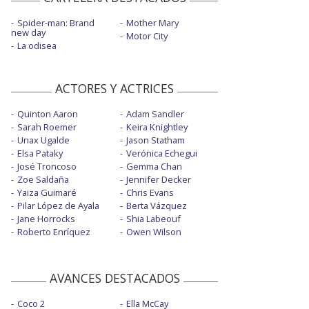
Spider-man: Brand
Mother Mary
new day
Motor City
La odisea
ACTORES Y ACTRICES
Quinton Aaron
Adam Sandler
Sarah Roemer
Keira Knightley
Unax Ugalde
Jason Statham
Elsa Pataky
Verónica Echegui
José Troncoso
Gemma Chan
Zoe Saldaña
Jennifer Decker
Yaiza Guimaré
Chris Evans
Pilar López de Ayala
Berta Vázquez
Jane Horrocks
Shia Labeouf
Roberto Enríquez
Owen Wilson
AVANCES DESTACADOS
Coco 2
Ella McCay