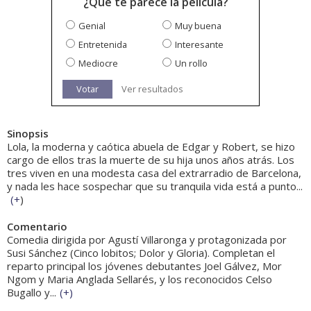
¿Qué te parece la película?
Genial
Muy buena
Entretenida
Interesante
Mediocre
Un rollo
Votar
Ver resultados
Sinopsis
Lola, la moderna y caótica abuela de Edgar y Robert, se hizo
cargo de ellos tras la muerte de su hija unos años atrás. Los
tres viven en una modesta casa del extrarradio de Barcelona,
y nada les hace sospechar que su tranquila vida está a punto...
(
+
)
Comentario
Comedia dirigida por Agustí Villaronga y protagonizada por
Susi Sánchez (Cinco lobitos; Dolor y Gloria). Completan el
reparto principal los jóvenes debutantes Joel Gálvez, Mor
Ngom y Maria Anglada Sellarés, y los reconocidos Celso
Bugallo y...
(
+
)