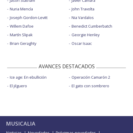
Jason Statham
Javier Cámara
Nuria Mencía
John Travolta
Joseph Gordon-Levitt
Nia Vardalos
Willem Dafoe
Benedict Cumberbatch
Martín Slipak
Georgie Henley
Brian Geraghty
Oscar Isaac
AVANCES DESTACADOS
Ice age: En ebullición
Operación Camarón 2
El jilguero
El gato con sombrero
MUSICALIA
Noticias
Novedades
Próximas novedades