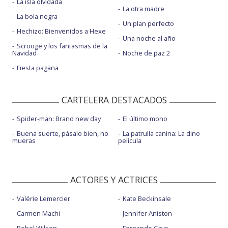
La isla olvidada
La otra madre
La bola negra
Un plan perfecto
Hechizo: Bienvenidos a Hexe
Una noche al año
Scrooge y los fantasmas de la
Navidad
Noche de paz 2
Fiesta pagäna
CARTELERA DESTACADOS
Spider-man: Brand new day
El último mono
Buena suerte, pásalo bien, no
La patrulla canina: La dino
mueras
película
ACTORES Y ACTRICES
Valérie Lemercier
Kate Beckinsale
Carmen Machi
Jennifer Aniston
Rebel Wilson
Fernando Cayo