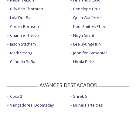
Billy Bob Thornton
Penélope Cruz
Lola Dueñas
Quim Gutiérrez
Corbin Bernsen
Kodi Smit-McPhee
Charlize Theron
Hugh Grant
Jason Statham
Lee Byung-Hun
Mark Strong
Jennifer Carpenter
Candela Peña
Nicola Peltz
AVANCES DESTACADOS
Coco 2
Shrek 5
Vengadores: Doomsday
Dune: Parte tres