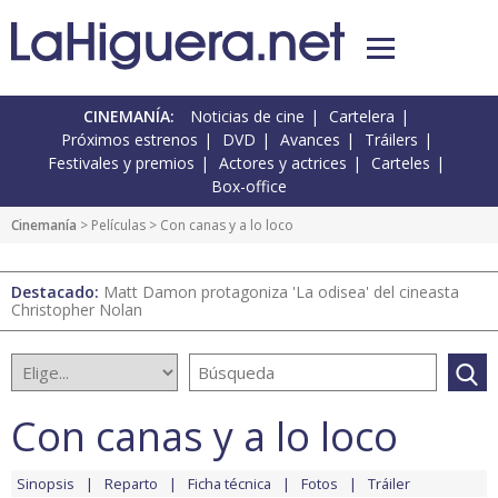
CINEMANÍA:
Noticias de cine
Cartelera
Próximos estrenos
DVD
Avances
Tráilers
Festivales y premios
Actores y actrices
Carteles
Box-office
Cinemanía
> Películas > Con canas y a lo loco
Destacado:
Matt Damon protagoniza 'La odisea' del cineasta
Christopher Nolan
Con canas y a lo loco
Sinopsis
Reparto
Ficha técnica
Fotos
Tráiler