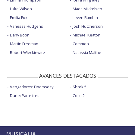
Emma Thompson
Keira Knightley
Luke Wilson
Mads Mikkelsen
Emilia Fox
Leven Rambin
Vanessa Hudgens
Josh Hutcherson
Dany Boon
Michael Keaton
Martin Freeman
Common
Robert Wieckiewicz
Natassia Malthe
AVANCES DESTACADOS
Vengadores: Doomsday
Shrek 5
Dune: Parte tres
Coco 2
MUSICALIA