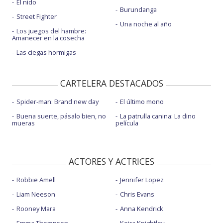
El nido
Burundanga
Street Fighter
Una noche al año
Los juegos del hambre:
Amanecer en la cosecha
Las ciegas hormigas
CARTELERA DESTACADOS
Spider-man: Brand new day
El último mono
Buena suerte, pásalo bien, no
La patrulla canina: La dino
mueras
película
ACTORES Y ACTRICES
Robbie Amell
Jennifer Lopez
Liam Neeson
Chris Evans
Rooney Mara
Anna Kendrick