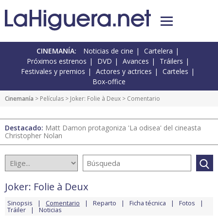
CINEMANÍA:
Noticias de cine
Cartelera
Próximos estrenos
DVD
Avances
Tráilers
Festivales y premios
Actores y actrices
Carteles
Box-office
Cinemanía
> Películas >
Joker: Folie à Deux
> Comentario
Destacado:
Matt Damon protagoniza 'La odisea' del cineasta
Christopher Nolan
Joker: Folie à Deux
Sinopsis
Comentario
Reparto
Ficha técnica
Fotos
Tráiler
Noticias