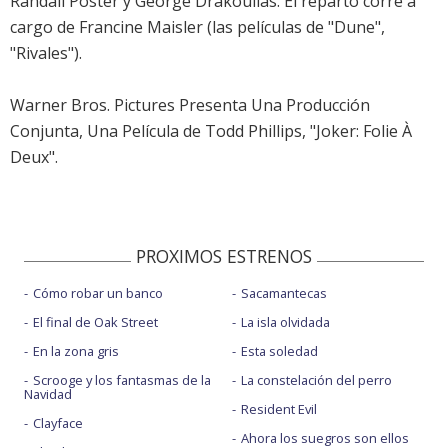
Randall Poster y George Drakoulias. El reparto corre a
cargo de Francine Maisler (las películas de "Dune",
"Rivales").
Warner Bros. Pictures Presenta Una Producción
Conjunta, Una Película de Todd Phillips, "Joker: Folie À
Deux".
PROXIMOS ESTRENOS
Cómo robar un banco
Sacamantecas
El final de Oak Street
La isla olvidada
En la zona gris
Esta soledad
Scrooge y los fantasmas de la
La constelación del perro
Navidad
Resident Evil
Clayface
Ahora los suegros son ellos