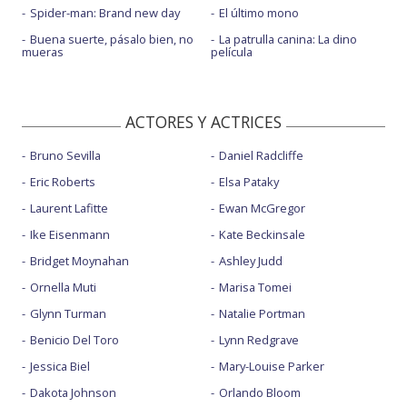
Spider-man: Brand new day
El último mono
Buena suerte, pásalo bien, no
La patrulla canina: La dino
mueras
película
ACTORES Y ACTRICES
Bruno Sevilla
Daniel Radcliffe
Eric Roberts
Elsa Pataky
Laurent Lafitte
Ewan McGregor
Ike Eisenmann
Kate Beckinsale
Bridget Moynahan
Ashley Judd
Ornella Muti
Marisa Tomei
Glynn Turman
Natalie Portman
Benicio Del Toro
Lynn Redgrave
Jessica Biel
Mary-Louise Parker
Dakota Johnson
Orlando Bloom