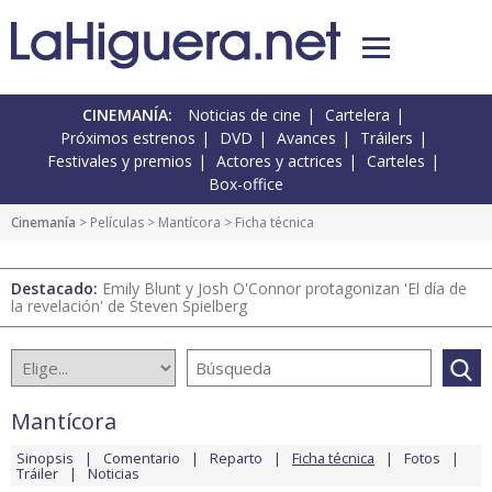
CINEMANÍA:
Noticias de cine
Cartelera
Próximos estrenos
DVD
Avances
Tráilers
Festivales y premios
Actores y actrices
Carteles
Box-office
Cinemanía
> Películas >
Mantícora
> Ficha técnica
Destacado:
Emily Blunt y Josh O'Connor protagonizan 'El día de
la revelación' de Steven Spielberg
Mantícora
Sinopsis
Comentario
Reparto
Ficha técnica
Fotos
Tráiler
Noticias