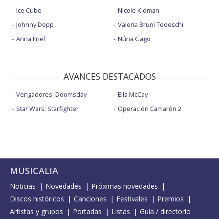
Ice Cube
Nicole Kidman
Johnny Depp
Valeria Bruni Tedeschi
Anna Friel
Núria Gago
AVANCES DESTACADOS
Vengadores: Doomsday
Ella McCay
Star Wars: Starfighter
Operación Camarón 2
MUSICALIA
Noticias
Novedades
Próximas novedades
Discos históricos
Canciones
Festivales
Premios
Artistas y grupos
Portadas
Listas
Guía / directorio