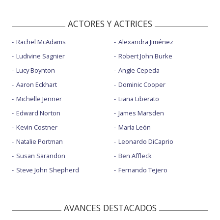
ACTORES Y ACTRICES
Rachel McAdams
Alexandra Jiménez
Ludivine Sagnier
Robert John Burke
Lucy Boynton
Angie Cepeda
Aaron Eckhart
Dominic Cooper
Michelle Jenner
Liana Liberato
Edward Norton
James Marsden
Kevin Costner
María León
Natalie Portman
Leonardo DiCaprio
Susan Sarandon
Ben Affleck
Steve John Shepherd
Fernando Tejero
AVANCES DESTACADOS