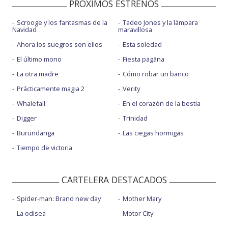
PROXIMOS ESTRENOS
Scrooge y los fantasmas de la
Tadeo Jones y la lámpara
Navidad
maravillosa
Ahora los suegros son ellos
Esta soledad
El último mono
Fiesta pagäna
La otra madre
Cómo robar un banco
Prácticamente magia 2
Verity
Whalefall
En el corazón de la bestia
Digger
Trinidad
Burundanga
Las ciegas hormigas
Tiempo de victoria
CARTELERA DESTACADOS
Spider-man: Brand new day
Mother Mary
La odisea
Motor City