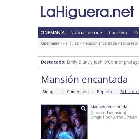
CINEMANÍA:
Noticias de cine
Cartelera
Pr
Cinemanía
> Películas >
Mansión encantada
> Ficha técn
Destacado:
Emily Blunt y Josh O'Connor protagon
Mansión encantada
Sinopsis
Comentario
Reparto
Ficha técn
Mansión encantada
(Haunted mansion)
Dirigida por
Justin Simien