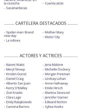
la cosecha
Cuenta atrás
Sacamantecas
CARTELERA DESTACADOS
Spider-man: Brand
Mother Mary
new day
Motor City
La odisea
ACTORES Y ACTRICES
Naomi Watts
Jena Malone
Meryl Streep
Michelle Dockery
Kirsten Dunst
Morgan Freeman
Daniel Craig
Lindsay Lohan
Alberto San Juan
Anne Hathaway
Kerry O'Malley
Emile Hirsch
Zoë Kravitz
Martina Stoessel
Clara Lago
Jennifer Garner
Emily Ratajkowski
Edward Norton
Carmina Barrios
Sylvia Hoeks