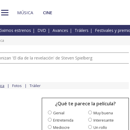
MÚSICA
CINE
óximos estrenos
DVD
Avances
Tráilers
Festivales y premi
ica
izan 'El día de la revelación' de Steven Spielberg
ica
Fotos
Tráiler
¿Qué te parece la película?
Genial
Muy buena
Entretenida
Interesante
Mediocre
Un rollo