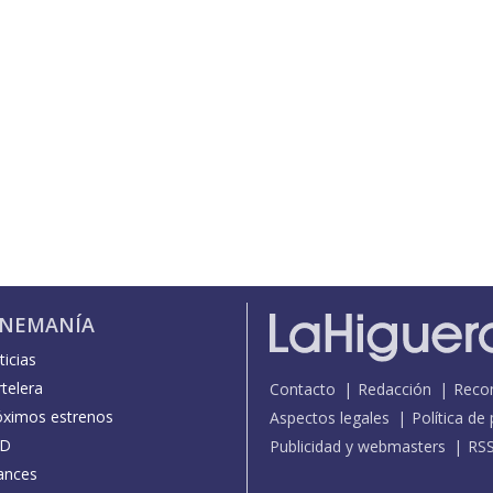
INEMANÍA
icias
telera
Contacto
Redacción
Reco
óximos estrenos
Aspectos legales
Política de
D
Publicidad y webmasters
RS
ances