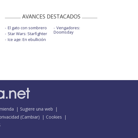
AVANCES DESTACADOS
El gato con sombrero
Vengadores:
Doomsday
Star Wars: Starfighter
Ice age: En ebullición
mienda
Sugiere una web
 privacidad
(
Cambiar
)
Cookies
S