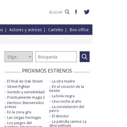
os
Actores y actrices
Carteles
Box-office
PROXIMOS ESTRENOS
El final de Oak Street
La otra madre
Street Fighter
En el corazón de la
bestia
Sentido y sensibilidad
La bola negra
Prácticamente magia 2
Una noche al año
Hechizo: Bienvenidos
a Hexe
La constelación del
perro
En la zona gris
El director
Las ciegas hormigas
La patrulla canina: La
Los juegos del
dino película
hambre: Amanecer en