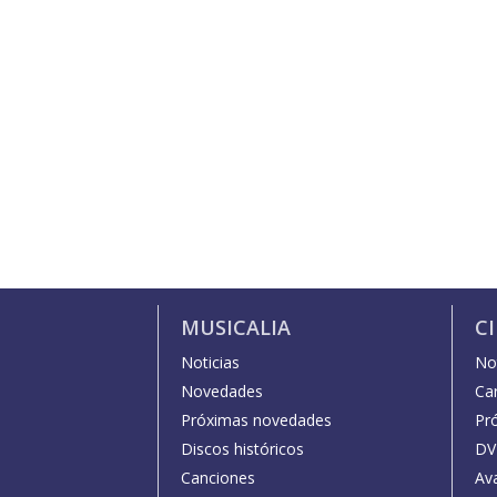
MUSICALIA
C
Noticias
Not
Novedades
Car
Próximas novedades
Pr
Discos históricos
DV
Canciones
Av