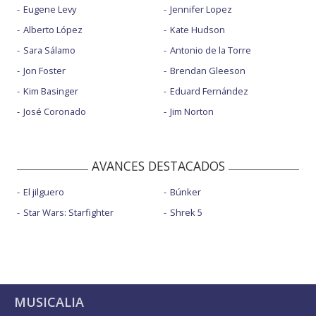
Eugene Levy
Jennifer Lopez
Alberto López
Kate Hudson
Sara Sálamo
Antonio de la Torre
Jon Foster
Brendan Gleeson
Kim Basinger
Eduard Fernández
José Coronado
Jim Norton
AVANCES DESTACADOS
El jilguero
Búnker
Star Wars: Starfighter
Shrek 5
MUSICALIA