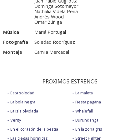
Juan Pablo Gugliotta
Dominga Sotomayor
Nathalia Videla Peña
Andrés Wood
Omar Zúñiga
Música
Mariá Portugal
Fotografía
Soledad Rodríguez
Montaje
Camila Mercadal
PROXIMOS ESTRENOS
Esta soledad
La maleta
La bola negra
Fiesta pagäna
La isla olvidada
Whalefall
Verity
Burundanga
En el corazón de la bestia
En la zona gris
Las ciegas hormigas
Street Fighter