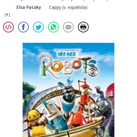
Elsa Pataky
Cappy (v. española)
(
+
)