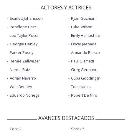
ACTORES Y ACTRICES
Scarlett Johansson
Ryan Guzman
Penélope Cruz
Luke Wilson
Lou Taylor Pucci
Emily Hampshire
Georgie Henley
Óscar Jaenada
Parker Posey
Armando Riesco
Renée Zellweger
Paul Giamatti
Norma Ruiz
Greg Germann
Adrián Navarro
Cuba Gooding Jr.
Wes Bentley
Tom Hanks
Eduardo Noriega
Robert De Niro
AVANCES DESTACADOS
Coco 2
Shrek 5