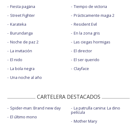
Fiesta pagäna
Tiempo de victoria
Street Fighter
Prácticamente magia 2
Karateka
Resident Evil
Burundanga
En la zona gris
Noche de paz 2
Las ciegas hormigas
La invitación
El director
El nido
El ser querido
La bola negra
Clayface
Una noche al año
CARTELERA DESTACADOS
Spider-man: Brand new day
La patrulla canina: La dino
película
El último mono
Mother Mary