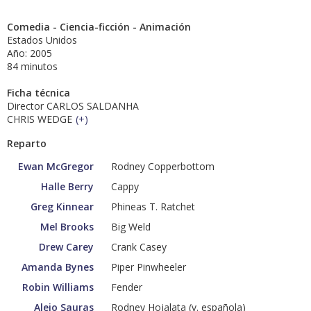
Comedia - Ciencia-ficción - Animación
Estados Unidos
Año: 2005
84 minutos
Ficha técnica
Director CARLOS SALDANHA
CHRIS WEDGE
(
+
)
Reparto
Ewan McGregor
Rodney Copperbottom
Halle Berry
Cappy
Greg Kinnear
Phineas T. Ratchet
Mel Brooks
Big Weld
Drew Carey
Crank Casey
Amanda Bynes
Piper Pinwheeler
Robin Williams
Fender
Alejo Sauras
Rodney Hojalata (v. española)