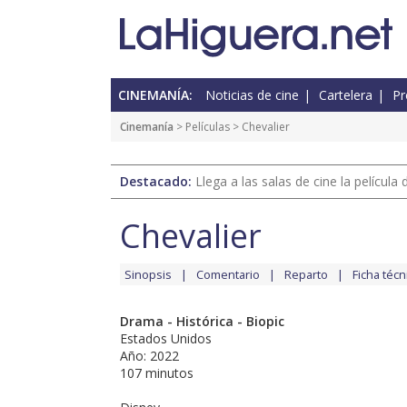
CINEMANÍA:
Noticias de cine
Cartelera
Pr
Cinemanía
> Películas > Chevalier
Destacado:
Llega a las salas de cine la películ
Chevalier
Sinopsis
Comentario
Reparto
Ficha técn
Drama - Histórica - Biopic
Estados Unidos
Año: 2022
107 minutos