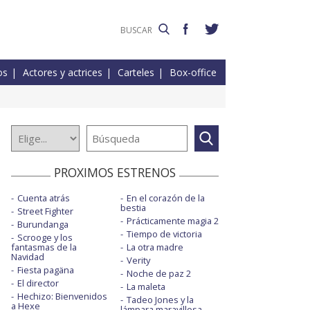
os
Actores y actrices
Carteles
Box-office
PROXIMOS ESTRENOS
Cuenta atrás
En el corazón de la
bestia
Street Fighter
Prácticamente magia 2
Burundanga
Tiempo de victoria
Scrooge y los
fantasmas de la
La otra madre
Navidad
Verity
Fiesta pagäna
Noche de paz 2
El director
La maleta
Hechizo: Bienvenidos
Tadeo Jones y la
a Hexe
lámpara maravillosa