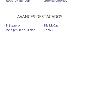
Robert Pattinson
George Clooney
AVANCES DESTACADOS
El jilguero
Ella McCay
Ice age: En ebullición
Coco 2