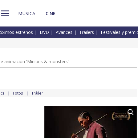
MÚSICA
CINE
óximos estrenos
DVD
Avances
Tráilers
Festivales y premi
a de animación 'Minions & monsters'
ica
Fotos
Tráiler