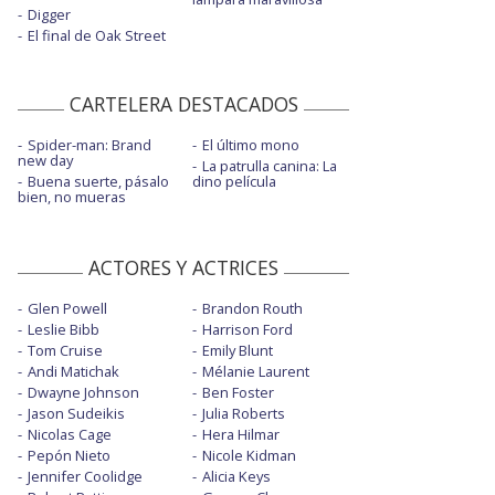
Digger
El final de Oak Street
CARTELERA DESTACADOS
Spider-man: Brand
El último mono
new day
La patrulla canina: La
Buena suerte, pásalo
dino película
bien, no mueras
ACTORES Y ACTRICES
Glen Powell
Brandon Routh
Leslie Bibb
Harrison Ford
Tom Cruise
Emily Blunt
Andi Matichak
Mélanie Laurent
Dwayne Johnson
Ben Foster
Jason Sudeikis
Julia Roberts
Nicolas Cage
Hera Hilmar
Pepón Nieto
Nicole Kidman
Jennifer Coolidge
Alicia Keys