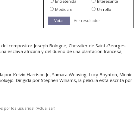
Entretenida
Interesante
Mediocre
Un rollo
Votar
Ver resultados
ria del compositor Joseph Bologne, Chevalier de Saint-Georges.
e una esclava africana y del dueño de una plantación francesa,
a por Kelvin Harrison Jr., Samara Weaving, Lucy Boynton, Minnie
koluẹjo. Dirigida por Stephen Williams, la película está escrita por
s por los usuarios!
(
Actualizar
)