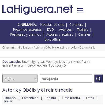
CINEMANÍA:
Noticias de cine
Cartelera
Próximos estrenos
DVD
Avances
Tráilers
Festivales y premios
Actores y actrices
Carteles
Box-office
Cinemanía
> Películas >
Astérix y Obélix y el reino medio
> Comentario
Destacado:
Buzz Lightyear, Woody, Jessie y compañía se
enfrentan a un nuevo reto en 'Toy story 5'
Astérix y Obélix y el reino medio
Sinopsis
Comentario
Reparto
Ficha técnica
Fotos
Tráiler