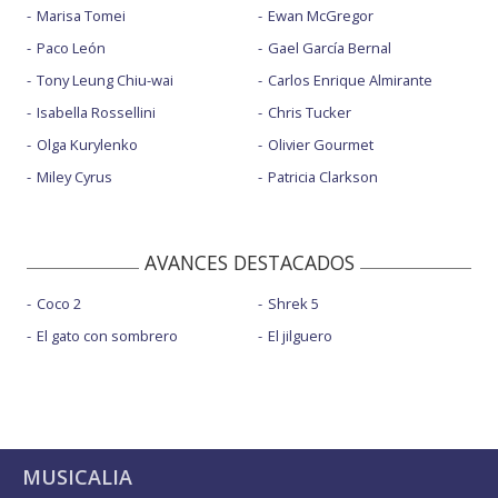
Marisa Tomei
Ewan McGregor
Paco León
Gael García Bernal
Tony Leung Chiu-wai
Carlos Enrique Almirante
Isabella Rossellini
Chris Tucker
Olga Kurylenko
Olivier Gourmet
Miley Cyrus
Patricia Clarkson
AVANCES DESTACADOS
Coco 2
Shrek 5
El gato con sombrero
El jilguero
MUSICALIA