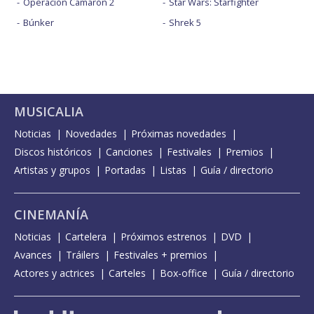
Operación Camarón 2
Star Wars: Starfighter
Búnker
Shrek 5
MUSICALIA
Noticias
Novedades
Próximas novedades
Discos históricos
Canciones
Festivales
Premios
Artistas y grupos
Portadas
Listas
Guía / directorio
CINEMANÍA
Noticias
Cartelera
Próximos estrenos
DVD
Avances
Tráilers
Festivales + premios
Actores y actrices
Carteles
Box-office
Guía / directorio