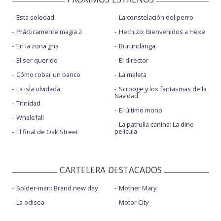
Esta soledad
La constelación del perro
Prácticamente magia 2
Hechizo: Bienvenidos a Hexe
En la zona gris
Burundanga
El ser querido
El director
Cómo robar un banco
La maleta
La isla olvidada
Scrooge y los fantasmas de la
Navidad
Trinidad
El último mono
Whalefall
La patrulla canina: La dino
película
El final de Oak Street
CARTELERA DESTACADOS
Spider-man: Brand new day
Mother Mary
La odisea
Motor City