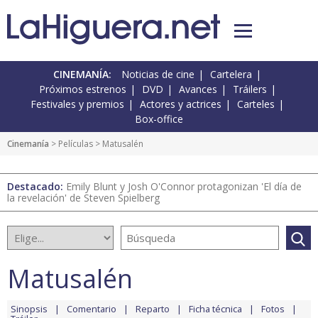
CINEMANÍA:
Noticias de cine
Cartelera
Próximos estrenos
DVD
Avances
Tráilers
Festivales y premios
Actores y actrices
Carteles
Box-office
Cinemanía
> Películas > Matusalén
Destacado:
Emily Blunt y Josh O'Connor protagonizan 'El día de
la revelación' de Steven Spielberg
Matusalén
Sinopsis
Comentario
Reparto
Ficha técnica
Fotos