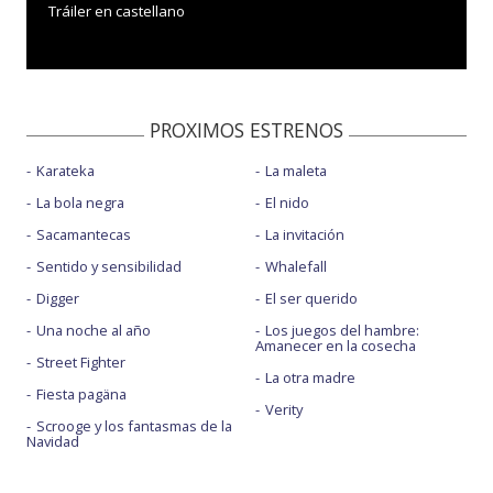
Tráiler en castellano
PROXIMOS ESTRENOS
Karateka
La maleta
La bola negra
El nido
Sacamantecas
La invitación
Sentido y sensibilidad
Whalefall
Digger
El ser querido
Una noche al año
Los juegos del hambre:
Amanecer en la cosecha
Street Fighter
La otra madre
Fiesta pagäna
Verity
Scrooge y los fantasmas de la
Navidad