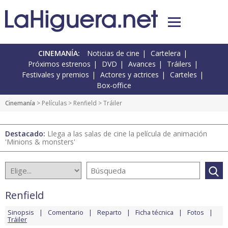
CINEMANÍA:
Noticias de cine
Cartelera
Próximos estrenos
DVD
Avances
Tráilers
Festivales y premios
Actores y actrices
Carteles
Box-office
Cinemanía
> Películas >
Renfield
> Tráiler
Destacado:
Llega a las salas de cine la película de animación
'Minions & monsters'
Renfield
Sinopsis
Comentario
Reparto
Ficha técnica
Fotos
Tráiler