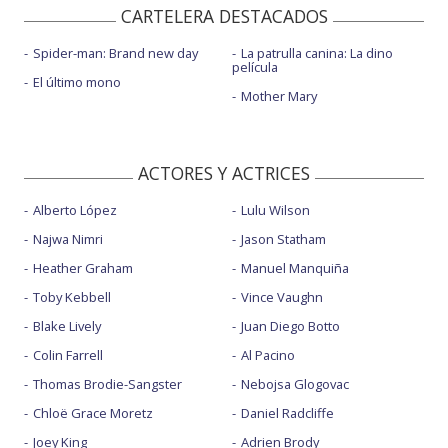
CARTELERA DESTACADOS
Spider-man: Brand new day
La patrulla canina: La dino
película
El último mono
Mother Mary
ACTORES Y ACTRICES
Alberto López
Lulu Wilson
Najwa Nimri
Jason Statham
Heather Graham
Manuel Manquiña
Toby Kebbell
Vince Vaughn
Blake Lively
Juan Diego Botto
Colin Farrell
Al Pacino
Thomas Brodie-Sangster
Nebojsa Glogovac
Chloë Grace Moretz
Daniel Radcliffe
Joey King
Adrien Brody