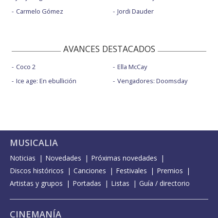
Carmelo Gómez
Jordi Dauder
AVANCES DESTACADOS
Coco 2
Ella McCay
Ice age: En ebullición
Vengadores: Doomsday
MUSICALIA
Noticias
Novedades
Próximas novedades
Discos históricos
Canciones
Festivales
Premios
Artistas y grupos
Portadas
Listas
Guía / directorio
CINEMANÍA