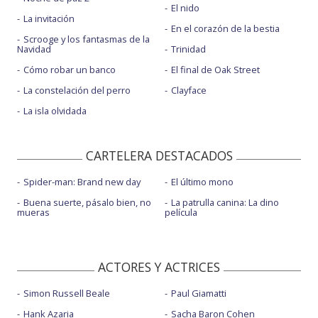
El nido
La invitación
En el corazón de la bestia
Scrooge y los fantasmas de la
Navidad
Trinidad
Cómo robar un banco
El final de Oak Street
La constelación del perro
Clayface
La isla olvidada
CARTELERA DESTACADOS
Spider-man: Brand new day
El último mono
Buena suerte, pásalo bien, no
La patrulla canina: La dino
mueras
película
ACTORES Y ACTRICES
Simon Russell Beale
Paul Giamatti
Hank Azaria
Sacha Baron Cohen