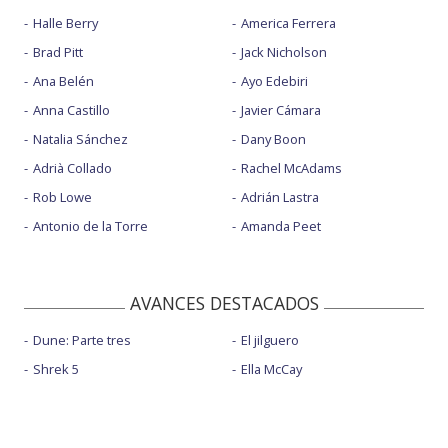
Halle Berry
America Ferrera
Brad Pitt
Jack Nicholson
Ana Belén
Ayo Edebiri
Anna Castillo
Javier Cámara
Natalia Sánchez
Dany Boon
Adrià Collado
Rachel McAdams
Rob Lowe
Adrián Lastra
Antonio de la Torre
Amanda Peet
AVANCES DESTACADOS
Dune: Parte tres
El jilguero
Shrek 5
Ella McCay