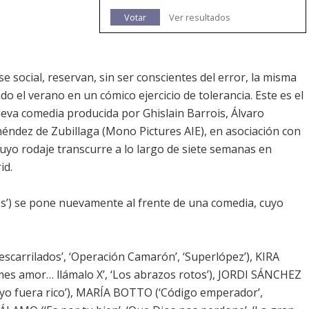
Votar
Ver resultados
se social, reservan, sin ser conscientes del error, la misma
o el verano en un cómico ejercicio de tolerancia. Este es el
eva comedia producida por Ghislain Barrois, Álvaro
éndez de Zubillaga (Mono Pictures AIE), en asociación con
cuyo rodaje transcurre a lo largo de siete semanas en
id.
os’) se pone nuevamente al frente de una comedia, cuyo
carrilados’, ‘Operación Camarón’, ‘Superlópez’), KIRA
ames amor… llámalo X’, ‘Los abrazos rotos’), JORDI SÁNCHEZ
Si yo fuera rico’), MARÍA BOTTO (‘Código emperador’,