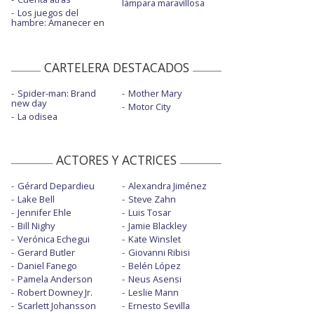
lámpara maravillosa
Los juegos del
hambre: Amanecer en
CARTELERA DESTACADOS
Spider-man: Brand
Mother Mary
new day
Motor City
La odisea
ACTORES Y ACTRICES
Gérard Depardieu
Alexandra Jiménez
Lake Bell
Steve Zahn
Jennifer Ehle
Luis Tosar
Bill Nighy
Jamie Blackley
Verónica Echegui
Kate Winslet
Gerard Butler
Giovanni Ribisi
Daniel Fanego
Belén López
Pamela Anderson
Neus Asensi
Robert Downey Jr.
Leslie Mann
Scarlett Johansson
Ernesto Sevilla