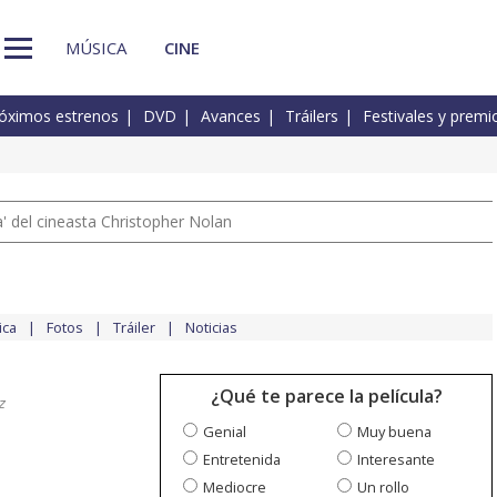
MÚSICA
CINE
óximos estrenos
DVD
Avances
Tráilers
Festivales y premi
 del cineasta Christopher Nolan
ica
Fotos
Tráiler
Noticias
¿Qué te parece la película?
z
Genial
Muy buena
Entretenida
Interesante
Mediocre
Un rollo