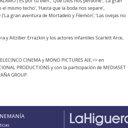
ÁLAMO (‘Es por tu bien’, ‘Que Dios nos perdone’, ‘La gran
 el mismo techo’, ‘Hasta que la boda nos separe’,
(‘La gran aventura de Mortadelo y Filemón’, ‘Las ovejas no
a y Aitziber Errazkin y los actores infantiles Scarlett Arce,
 TELECINCO CINEMA y MONO PICTURES AIE,<> en
IONAL PRODUCTIONS y con la participación de MEDIASET
PAÑA GROUP.
INEMANÍA
icias