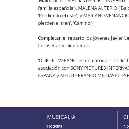
‘Malnazidos’, ‘3 Bodas de más’), ROBERTO 
familia española’), MALENA ALTERIO (‘Bajo
‘Perdiendo el este’) y MARIANO VENANCIO 
pierden el tren’, ‘Camino’).
Completan el reparto los jóvenes Javier Ler
Lucas Ruíz y Diego Ruiz.
‘ODIO EL VERANO’ es una producción de
asociación con SONY PICTURES INTERNAC
ESPAÑA y MEDITERRÁNEO MEDIASET ES
MUSICALIA
C
Noticias
Not