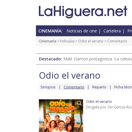
CINEMANÍA:
Noticias de cine
Cartelera
Pr
Cinemanía
> Películas >
Odio el verano
> Comentario
Destacado:
Matt Damon protagoniza 'La odisea'
Odio el verano
Sinopsis
Comentario
Reparto
Ficha técn
Odio el verano
Dirigida por
Fer García-Rui