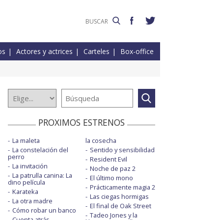
os
Actores y actrices
Carteles
Box-office
PROXIMOS ESTRENOS
La maleta
la cosecha
La constelación del
Sentido y sensibilidad
perro
Resident Evil
La invitación
Noche de paz 2
La patrulla canina: La
El último mono
dino película
Prácticamente magia 2
Karateka
Las ciegas hormigas
La otra madre
El final de Oak Street
Cómo robar un banco
Tadeo Jones y la
Cuenta atrás