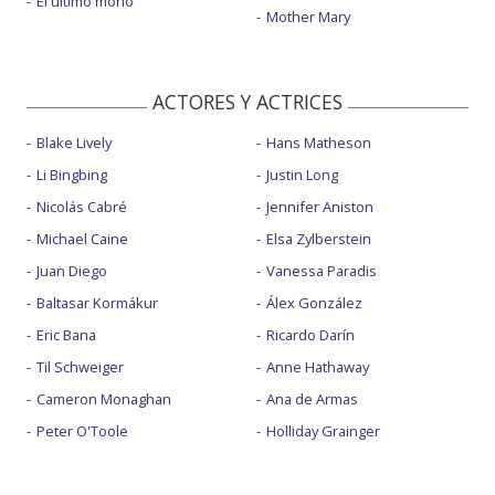
El último mono
Mother Mary
ACTORES Y ACTRICES
Blake Lively
Hans Matheson
Li Bingbing
Justin Long
Nicolás Cabré
Jennifer Aniston
Michael Caine
Elsa Zylberstein
Juan Diego
Vanessa Paradis
Baltasar Kormákur
Álex González
Eric Bana
Ricardo Darín
Til Schweiger
Anne Hathaway
Cameron Monaghan
Ana de Armas
Peter O'Toole
Holliday Grainger