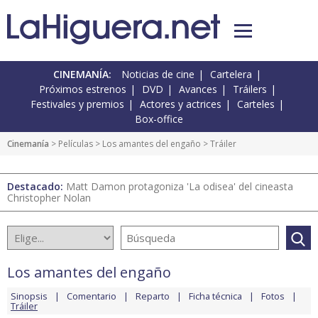
CINEMANÍA:
Noticias de cine
Cartelera
Próximos estrenos
DVD
Avances
Tráilers
Festivales y premios
Actores y actrices
Carteles
Box-office
Cinemanía
> Películas >
Los amantes del engaño
> Tráiler
Destacado:
Matt Damon protagoniza 'La odisea' del cineasta
Christopher Nolan
Los amantes del engaño
Sinopsis
Comentario
Reparto
Ficha técnica
Fotos
Tráiler