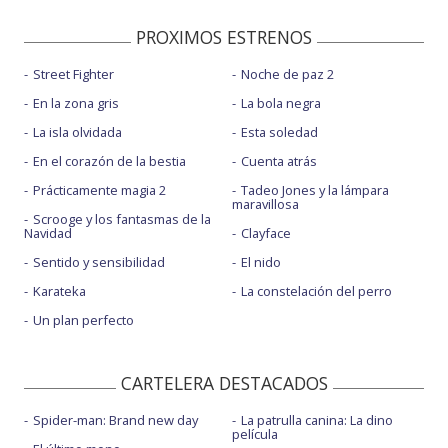
PROXIMOS ESTRENOS
Street Fighter
Noche de paz 2
En la zona gris
La bola negra
La isla olvidada
Esta soledad
En el corazón de la bestia
Cuenta atrás
Prácticamente magia 2
Tadeo Jones y la lámpara
maravillosa
Scrooge y los fantasmas de la
Navidad
Clayface
Sentido y sensibilidad
El nido
Karateka
La constelación del perro
Un plan perfecto
CARTELERA DESTACADOS
Spider-man: Brand new day
La patrulla canina: La dino
película