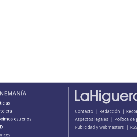
INEMANÍA
icias
telera
Contacto
Redacción
Reco
óximos estrenos
Aspectos legales
Política de
D
Publicidad y webmasters
RS
ances