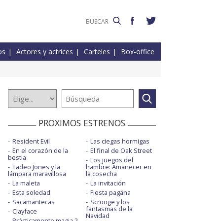
os
Actores y actrices
Carteles
Box-office
PROXIMOS ESTRENOS
Resident Evil
Las ciegas hormigas
En el corazón de la
El final de Oak Street
bestia
Los juegos del
Tadeo Jones y la
hambre: Amanecer en
lámpara maravillosa
la cosecha
La maleta
La invitación
Esta soledad
Fiesta pagäna
Sacamantecas
Scrooge y los
fantasmas de la
Clayface
Navidad
Prácticamente magia 2