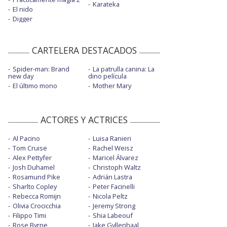
Karateka
El nido
Digger
CARTELERA DESTACADOS
Spider-man: Brand
La patrulla canina: La
new day
dino película
El último mono
Mother Mary
ACTORES Y ACTRICES
Al Pacino
Luisa Ranieri
Tom Cruise
Rachel Weisz
Alex Pettyfer
Maricel Álvarez
Josh Duhamel
Christoph Waltz
Rosamund Pike
Adrián Lastra
Sharlto Copley
Peter Facinelli
Rebecca Romijn
Nicola Peltz
Olivia Crocicchia
Jeremy Strong
Filippo Timi
Shia Labeouf
Rose Byrne
Jake Gyllenhaal