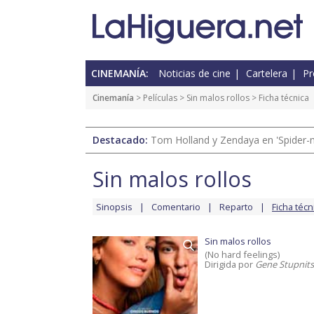
CINEMANÍA:
Noticias de cine
Cartelera
Pr
Cinemanía
> Películas >
Sin malos rollos
> Ficha técnica
Destacado:
Tom Holland y Zendaya en 'Spider-
Sin malos rollos
Sinopsis
Comentario
Reparto
Ficha técn
Sin malos rollos
(No hard feelings)
Dirigida por
Gene Stupnit