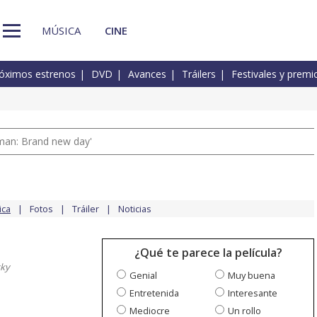
MÚSICA
CINE
óximos estrenos
DVD
Avances
Tráilers
Festivales y premi
man: Brand new day'
ica
Fotos
Tráiler
Noticias
¿Qué te parece la película?
sky
Genial
Muy buena
Entretenida
Interesante
Mediocre
Un rollo