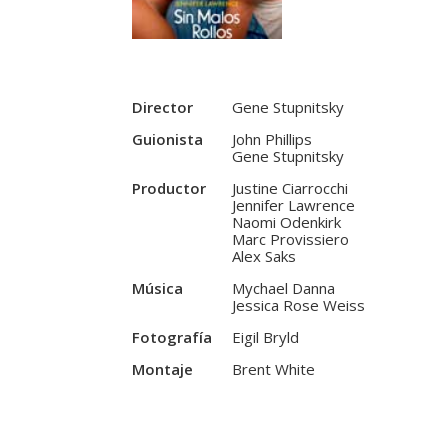
Director
Gene Stupnitsky
Guionista
John Phillips
Gene Stupnitsky
Productor
Justine Ciarrocchi
Jennifer Lawrence
Naomi Odenkirk
Marc Provissiero
Alex Saks
Música
Mychael Danna
Jessica Rose Weiss
Fotografía
Eigil Bryld
Montaje
Brent White