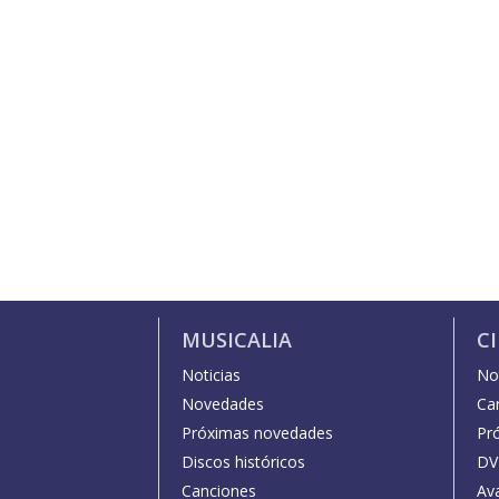
MUSICALIA
C
Noticias
Not
Novedades
Car
Próximas novedades
Pr
Discos históricos
DV
Canciones
Av