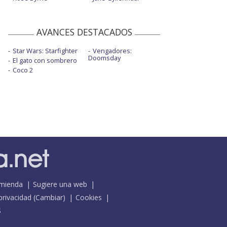
AVANCES DESTACADOS
Star Wars: Starfighter
Vengadores:
Doomsday
El gato con sombrero
Coco 2
mienda
Sugiere una web
 privacidad
(
Cambiar
)
Cookies
S