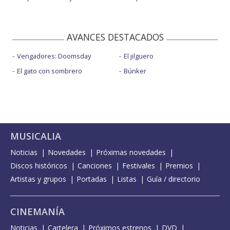
AVANCES DESTACADOS
Vengadores: Doomsday
El jilguero
El gato con sombrero
Búnker
MUSICALIA
Noticias
Novedades
Próximas novedades
Discos históricos
Canciones
Festivales
Premios
Artistas y grupos
Portadas
Listas
Guía / directorio
CINEMANÍA
Noticias
Cartelera
Próximos estrenos
DVD