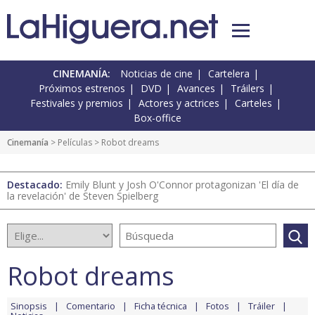
CINEMANÍA:
Noticias de cine
Cartelera
Próximos estrenos
DVD
Avances
Tráilers
Festivales y premios
Actores y actrices
Carteles
Box-office
Cinemanía
> Películas > Robot dreams
Destacado:
Emily Blunt y Josh O'Connor protagonizan 'El día de
la revelación' de Steven Spielberg
Robot dreams
Sinopsis
Comentario
Ficha técnica
Fotos
Tráiler