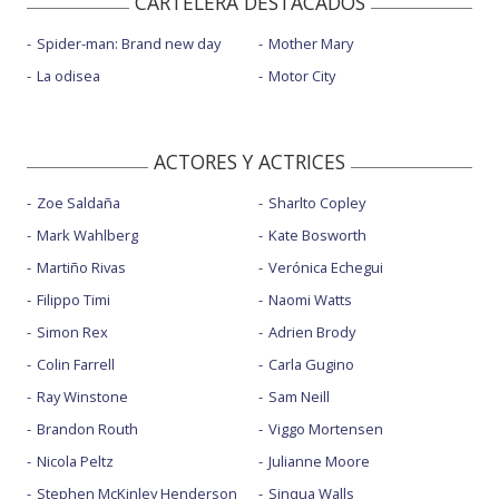
CARTELERA DESTACADOS
Spider-man: Brand new day
Mother Mary
La odisea
Motor City
ACTORES Y ACTRICES
Zoe Saldaña
Sharlto Copley
Mark Wahlberg
Kate Bosworth
Martiño Rivas
Verónica Echegui
Filippo Timi
Naomi Watts
Simon Rex
Adrien Brody
Colin Farrell
Carla Gugino
Ray Winstone
Sam Neill
Brandon Routh
Viggo Mortensen
Nicola Peltz
Julianne Moore
Stephen McKinley Henderson
Sinqua Walls