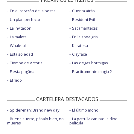
En el corazón de la bestia
Cuenta atrás
Un plan perfecto
Resident Evil
La invitación
Sacamantecas
La maleta
En la zona gris
Whalefall
Karateka
Esta soledad
Clayface
Tiempo de victoria
Las ciegas hormigas
Fiesta pagäna
Prácticamente magia 2
El nido
CARTELERA DESTACADOS
Spider-man: Brand new day
El último mono
Buena suerte, pásalo bien, no
La patrulla canina: La dino
mueras
película