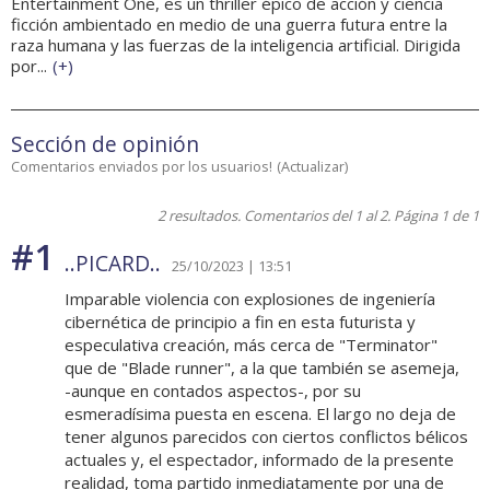
Entertainment One, es un thriller épico de acción y ciencia
ficción ambientado en medio de una guerra futura entre la
raza humana y las fuerzas de la inteligencia artificial. Dirigida
por...
(
+
)
Sección de opinión
Comentarios enviados por los usuarios!
(
Actualizar
)
2 resultados. Comentarios del 1 al 2. Página 1 de 1
#1
..PICARD..
25/10/2023 | 13:51
Imparable violencia con explosiones de ingeniería
cibernética de principio a fin en esta futurista y
especulativa creación, más cerca de "Terminator"
que de "Blade runner", a la que también se asemeja,
-aunque en contados aspectos-, por su
esmeradísima puesta en escena. El largo no deja de
tener algunos parecidos con ciertos conflictos bélicos
actuales y, el espectador, informado de la presente
realidad, toma partido inmediatamente por una de