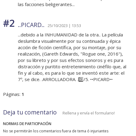
las facciones beligerantes...
#2
..PICARD..
25/10/2023 | 13:53
...debido a la INHUMANIDAD de la otra.. La película
deslumbra visualmente por su continuada y épica
acción de ficción científica, por su montaje, por su
realización, (Gareth Edwards, "Rogue one, 2016"),
por su libreto y por sus efectos sonoros y es pura
distracción y puritito entretenimiento cinéfilo que, al
fin y al cabo, es para lo que se inventó este arte: el
7º, se dice. .ARROLLADORA. .3️⃣/5. ••PICARD••
Páginas:
1
Deja tu comentario
Rellena y envía el formulario!
NORMAS DE PARTICIPACIÓN
No se permitirán los comentarios fuera de tema ó injuriantes