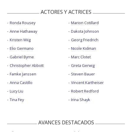
ACTORES Y ACTRICES
Ronda Rousey
Marion Cotillard
Anne Hathaway
Dakota Johnson
Kristen Wiig
Georg Friedrich
Elio Germano
Nicole Kidman
Gabriel Byrne
Marc Clotet
Christopher Abbott
Greta Gerwig
Famke Janssen
Steven Bauer
Anna Castillo
Vincent Kartheiser
Lucy Liu
Robert Redford
Tina Fey
Irina Shayk
AVANCES DESTACADOS