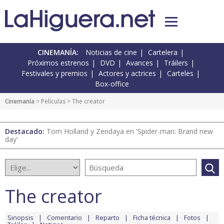
CINEMANÍA:
Noticias de cine
Cartelera
Próximos estrenos
DVD
Avances
Tráilers
Festivales y premios
Actores y actrices
Carteles
Box-office
Cinemanía
> Películas > The creator
Destacado:
Tom Holland y Zendaya en 'Spider-man: Brand new
day'
The creator
Sinopsis
Comentario
Reparto
Ficha técnica
Fotos