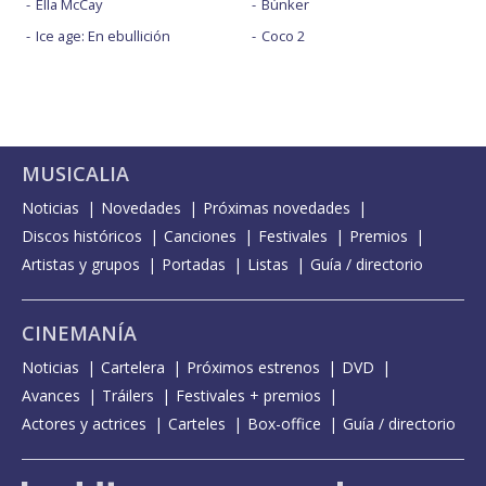
Ella McCay
Búnker
Ice age: En ebullición
Coco 2
MUSICALIA
Noticias
Novedades
Próximas novedades
Discos históricos
Canciones
Festivales
Premios
Artistas y grupos
Portadas
Listas
Guía / directorio
CINEMANÍA
Noticias
Cartelera
Próximos estrenos
DVD
Avances
Tráilers
Festivales + premios
Actores y actrices
Carteles
Box-office
Guía / directorio