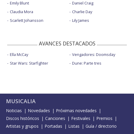
Emily Blunt
Daniel Craig
Claudia Mora
Charlie Day
Scarlett Johansson
Lily James
AVANCES DESTACADOS
Ella McCay
Vengadores: Doomsday
Star Wars: Starfighter
Dune: Parte tres
MUSICALIA
Noticias
Novedades
Próximas novedades
Discos históricos
Canciones
Festivales
Premios
Artistas y grupos
Portadas
Listas
Guía / directorio