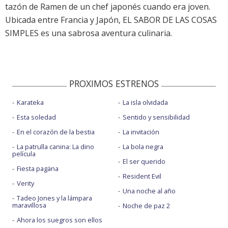
tazón de Ramen de un chef japonés cuando era joven.
Ubicada entre Francia y Japón, EL SABOR DE LAS COSAS
SIMPLES es una sabrosa aventura culinaria.
PROXIMOS ESTRENOS
Karateka
La isla olvidada
Esta soledad
Sentido y sensibilidad
En el corazón de la bestia
La invitación
La patrulla canina: La dino
La bola negra
película
El ser querido
Fiesta pagäna
Resident Evil
Verity
Una noche al año
Tadeo Jones y la lámpara
maravillosa
Noche de paz 2
Ahora los suegros son ellos