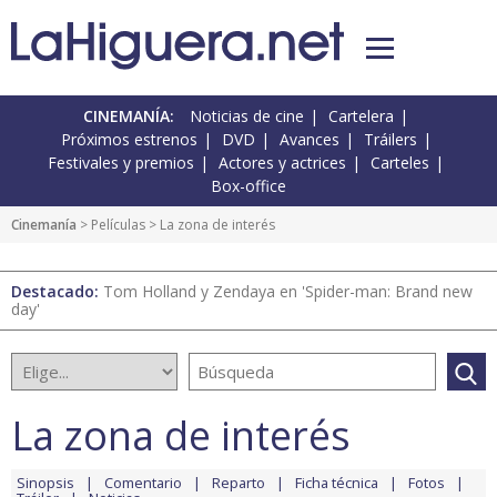
CINEMANÍA:
Noticias de cine
Cartelera
Próximos estrenos
DVD
Avances
Tráilers
Festivales y premios
Actores y actrices
Carteles
Box-office
Cinemanía
> Películas > La zona de interés
Destacado:
Tom Holland y Zendaya en 'Spider-man: Brand new
day'
La zona de interés
Sinopsis
Comentario
Reparto
Ficha técnica
Fotos