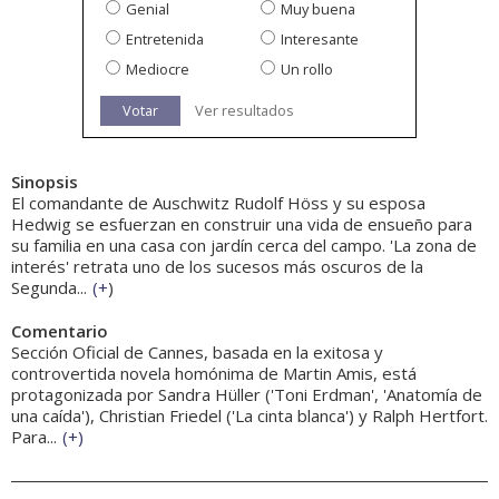
Genial
Muy buena
Entretenida
Interesante
Mediocre
Un rollo
Votar
Ver resultados
Sinopsis
El comandante de Auschwitz Rudolf Höss y su esposa
Hedwig se esfuerzan en construir una vida de ensueño para
su familia en una casa con jardín cerca del campo. 'La zona de
interés' retrata uno de los sucesos más oscuros de la
Segunda...
(
+
)
Comentario
Sección Oficial de Cannes, basada en la exitosa y
controvertida novela homónima de Martin Amis, está
protagonizada por Sandra Hüller ('Toni Erdman', 'Anatomía de
una caída'), Christian Friedel ('La cinta blanca') y Ralph Hertfort.
Para...
(
+
)