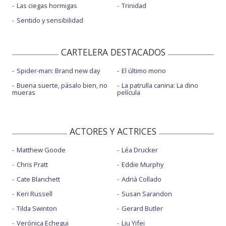
Las ciegas hormigas
Trinidad
Sentido y sensibilidad
CARTELERA DESTACADOS
Spider-man: Brand new day
El último mono
Buena suerte, pásalo bien, no
La patrulla canina: La dino
mueras
película
ACTORES Y ACTRICES
Matthew Goode
Léa Drucker
Chris Pratt
Eddie Murphy
Cate Blanchett
Adrià Collado
Keri Russell
Susan Sarandon
Tilda Swinton
Gerard Butler
Verónica Echegui
Liu Yifei