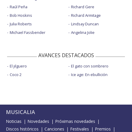
Raúl Peña
Richard Gere
Bob Hoskins
Richard Armitage
Julia Roberts
Lindsay Duncan
Michael Fassbender
Angelina Jolie
AVANCES DESTACADOS
El jilguero
El gato con sombrero
Coco 2
Ice age: En ebullición
MUSICALIA
Noticias
Novedades
Próximas novedades
Discos históricos
Canciones
Festivales
Premios