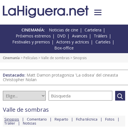
CINEMANÍA:
Noticias de cine
Cartelera
Próximos estrenos
DVD
Avances
Tráilers
Festivales y premios
Actores y actrices
Carteles
Box-office
Cinemanía
> Películas >
Valle de sombras
> Sinopsis
Destacado:
Matt Damon protagoniza 'La odisea' del cineasta
Christopher Nolan
Valle de sombras
Sinopsis
Comentario
Reparto
Ficha técnica
Fotos
Tráiler
Noticias