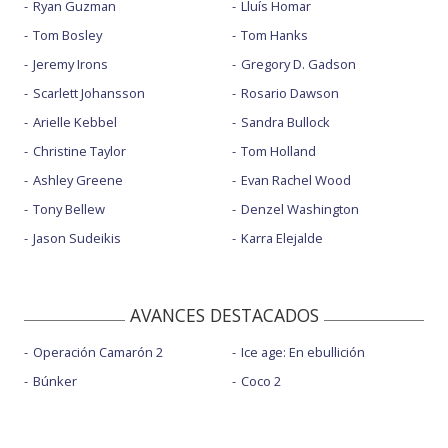
Ryan Guzman
Lluís Homar
Tom Bosley
Tom Hanks
Jeremy Irons
Gregory D. Gadson
Scarlett Johansson
Rosario Dawson
Arielle Kebbel
Sandra Bullock
Christine Taylor
Tom Holland
Ashley Greene
Evan Rachel Wood
Tony Bellew
Denzel Washington
Jason Sudeikis
Karra Elejalde
AVANCES DESTACADOS
Operación Camarón 2
Ice age: En ebullición
Búnker
Coco 2