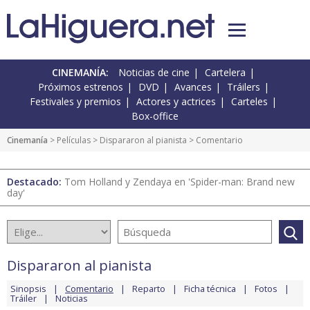
CINEMANÍA:
Noticias de cine
Cartelera
Próximos estrenos
DVD
Avances
Tráilers
Festivales y premios
Actores y actrices
Carteles
Box-office
Cinemanía
> Películas >
Dispararon al pianista
> Comentario
Destacado:
Tom Holland y Zendaya en 'Spider-man: Brand new
day'
Dispararon al pianista
Sinopsis
Comentario
Reparto
Ficha técnica
Fotos
Tráiler
Noticias