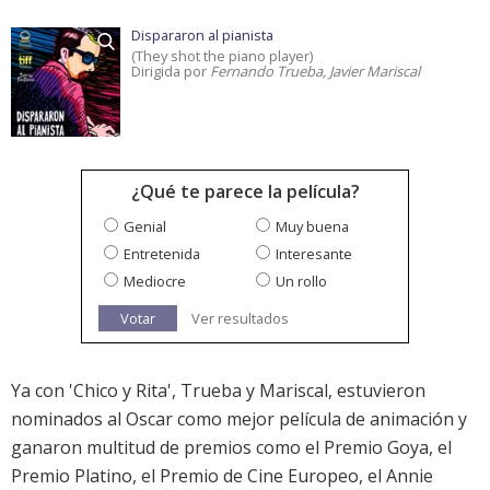
Dispararon al pianista
(They shot the piano player)
Dirigida por
Fernando Trueba, Javier Mariscal
¿Qué te parece la película?
Genial
Muy buena
Entretenida
Interesante
Mediocre
Un rollo
Votar
Ver resultados
Ya con '
Chico y Rita
', Trueba y Mariscal, estuvieron
nominados al Oscar como mejor película de animación y
ganaron multitud de premios como el Premio Goya, el
Premio Platino, el Premio de Cine Europeo, el Annie