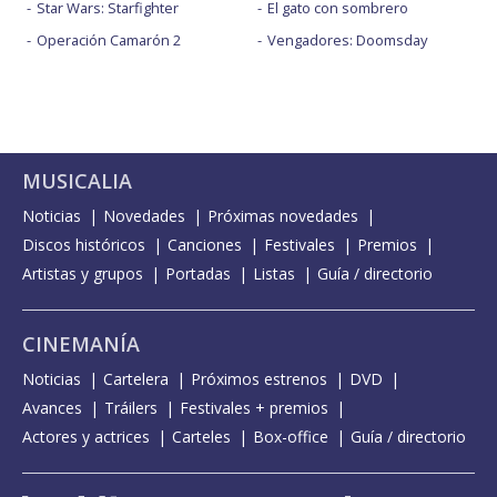
Star Wars: Starfighter
El gato con sombrero
Operación Camarón 2
Vengadores: Doomsday
MUSICALIA
Noticias
Novedades
Próximas novedades
Discos históricos
Canciones
Festivales
Premios
Artistas y grupos
Portadas
Listas
Guía / directorio
CINEMANÍA
Noticias
Cartelera
Próximos estrenos
DVD
Avances
Tráilers
Festivales + premios
Actores y actrices
Carteles
Box-office
Guía / directorio