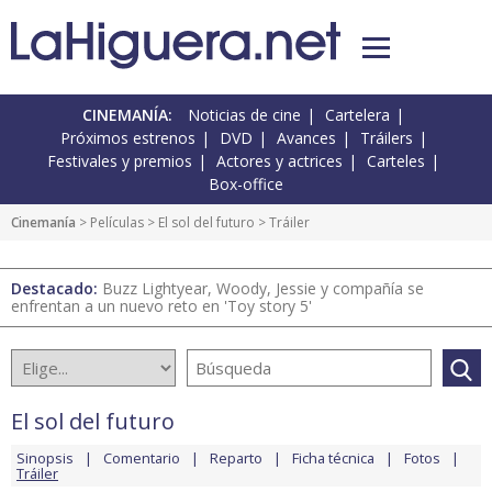
CINEMANÍA:
Noticias de cine
Cartelera
Próximos estrenos
DVD
Avances
Tráilers
Festivales y premios
Actores y actrices
Carteles
Box-office
Cinemanía
> Películas >
El sol del futuro
> Tráiler
Destacado:
Buzz Lightyear, Woody, Jessie y compañía se
enfrentan a un nuevo reto en 'Toy story 5'
El sol del futuro
Sinopsis
Comentario
Reparto
Ficha técnica
Fotos
Tráiler