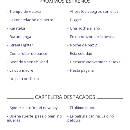
PROXIMOS ESTRENOS
Tiempo de victoria
Ahora los suegros son ellos
La constelación del perro
Digger
Karateka
Una noche al año
Burundanga
En el corazón de la bestia
Street Fighter
Noche de paz 2
Cómo robar un banco
Esta soledad
Sentido y sensibilidad
Hechizo: Bienvenidos a Hexe
La otra madre
Fiesta pagäna
Un plan perfecto
CARTELERA DESTACADOS
Spider-man: Brand new day
El último mono
Buena suerte, pásalo bien, no
La patrulla canina: La dino
mueras
película