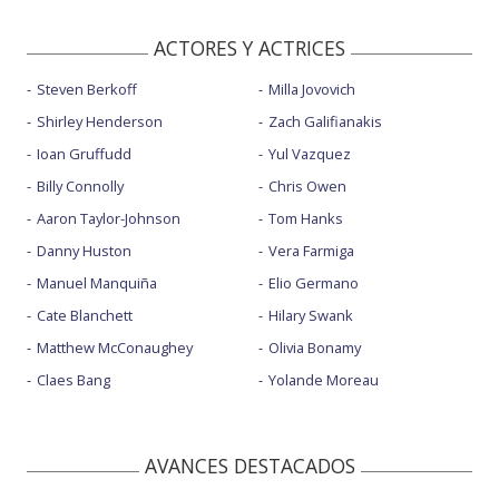
ACTORES Y ACTRICES
Steven Berkoff
Milla Jovovich
Shirley Henderson
Zach Galifianakis
Ioan Gruffudd
Yul Vazquez
Billy Connolly
Chris Owen
Aaron Taylor-Johnson
Tom Hanks
Danny Huston
Vera Farmiga
Manuel Manquiña
Elio Germano
Cate Blanchett
Hilary Swank
Matthew McConaughey
Olivia Bonamy
Claes Bang
Yolande Moreau
AVANCES DESTACADOS