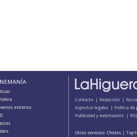
INEMANÍA
icias
telera
Contacto
Redacción
Reco
óximos estrenos
Aspectos legales
Política de
D
Publicidad y webmasters
RS
ances
ilers
Otros servicios:
Chistes
|
Top1