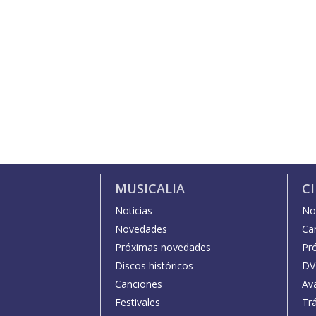
MUSICALIA
C
Noticias
Not
Novedades
Car
Próximas novedades
Pr
Discos históricos
DV
Canciones
Av
Festivales
Trá