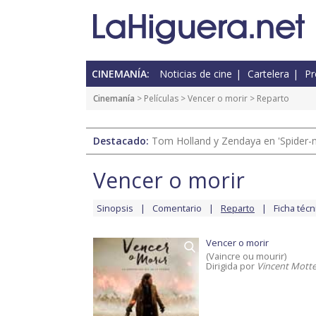
CINEMANÍA:
Noticias de cine
Cartelera
Pr
Cinemanía
> Películas >
Vencer o morir
> Reparto
Destacado:
Tom Holland y Zendaya en 'Spider-
Vencer o morir
Sinopsis
Comentario
Reparto
Ficha técn
Vencer o morir
(Vaincre ou mourir)
Dirigida por
Vincent Motte