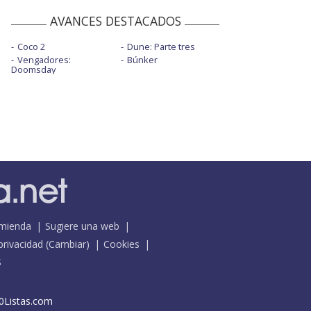
AVANCES DESTACADOS
Coco 2
Dune: Parte tres
Vengadores:
Búnker
Doomsday
mienda
Sugiere una web
 privacidad
(
Cambiar
)
Cookies
S
0Listas.com