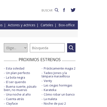
os
Actores y actrices
Carteles
Box-office
PROXIMOS ESTRENOS
Esta soledad
Prácticamente magia 2
Un plan perfecto
Tadeo Jones y la
lámpara maravillosa
La bola negra
Verity
El ser querido
Las ciegas hormigas
Buena suerte, pásalo
bien, no mueras
Karateka
Una noche al año
Cómo robar un banco
Cuenta atrás
La maleta
Clayface
Noche de paz 2