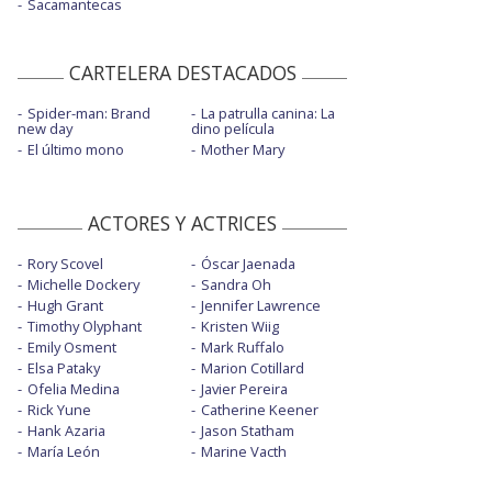
Sacamantecas
CARTELERA DESTACADOS
Spider-man: Brand
La patrulla canina: La
new day
dino película
El último mono
Mother Mary
ACTORES Y ACTRICES
Rory Scovel
Óscar Jaenada
Michelle Dockery
Sandra Oh
Hugh Grant
Jennifer Lawrence
Timothy Olyphant
Kristen Wiig
Emily Osment
Mark Ruffalo
Elsa Pataky
Marion Cotillard
Ofelia Medina
Javier Pereira
Rick Yune
Catherine Keener
Hank Azaria
Jason Statham
María León
Marine Vacth