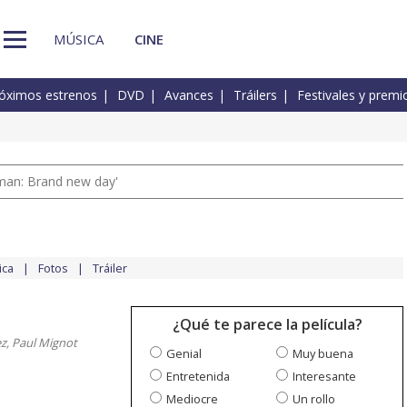
MÚSICA
CINE
óximos estrenos
DVD
Avances
Tráilers
Festivales y premi
man: Brand new day'
ica
Fotos
Tráiler
¿Qué te parece la película?
z, Paul Mignot
Genial
Muy buena
Entretenida
Interesante
Mediocre
Un rollo