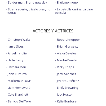
Spider-man: Brand new day
El último mono
Buena suerte, pásalo bien, no
La patrulla canina: La dino
mueras
película
ACTORES Y ACTRICES
Christoph Waltz
Robert Knepper
Jamie Sives
Brian Geraghty
Angelina Jolie
Alexa Davalos
Halle Berry
Maribel Verdú
Bárbara Mori
Vicky Krieps
John Turturro
Jordi Sánchez
Mackenzie Davis
Javier Gutiérrez
Liam Hemsworth
Emily Browning
Cate Blanchett
Jack Huston
Benicio Del Toro
Kylie Bunbury