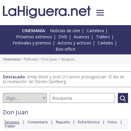
CINEMANÍA:
Noticias de cine
Cartelera
Próximos estrenos
DVD
Avances
Tráilers
Festivales y premios
Actores y actrices
Carteles
Box-office
Cinemanía
> Películas >
Don Juan
> Sinopsis
Destacado:
Emily Blunt y Josh O'Connor protagonizan 'El día de
la revelación' de Steven Spielberg
Don Juan
Sinopsis
Comentario
Reparto
Ficha técnica
Fotos
Tráiler