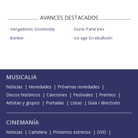
AVANCES DESTACADOS
Vengadores: Doomsday
Dune: Parte tres
Búnker
Ice age: En ebullición
MUSICALIA
Noticias
Novedades
Próximas novedades
Discos históricos
Canciones
Festivales
Premios
Artistas y grupos
Portadas
Listas
Guía / directorio
CINEMANÍA
Noticias
Cartelera
Próximos estrenos
DVD