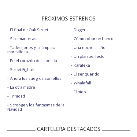
PROXIMOS ESTRENOS
El final de Oak Street
Digger
Sacamantecas
Cómo robar un banco
Tadeo Jones y la lámpara
Una noche al año
maravillosa
Un plan perfecto
En el corazón de la bestia
Karateka
Street Fighter
El ser querido
Ahora los suegros son ellos
Whalefall
La otra madre
El nido
Trinidad
Scrooge y los fantasmas de la
Navidad
CARTELERA DESTACADOS