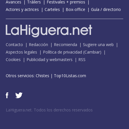
Avances
Tráilers
Festivales + premios
Actores y actrices
Carteles
Box-office
Guía / directorio
Contacto
Redacción
Recomienda
Sugiere una web
Aspectos legales
Política de privacidad
(
Cambiar
)
Cookies
Publicidad y webmasters
RSS
Otros servicios:
Chistes
|
Top10Listas.com
LaHiguera.net. Todos los derechos reservados