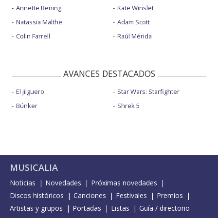
Annette Bening
Kate Winslet
Natassia Malthe
Adam Scott
Colin Farrell
Raúl Mérida
AVANCES DESTACADOS
El jilguero
Star Wars: Starfighter
Búnker
Shrek 5
MUSICALIA
Noticias
Novedades
Próximas novedades
Discos históricos
Canciones
Festivales
Premios
Artistas y grupos
Portadas
Listas
Guía / directorio