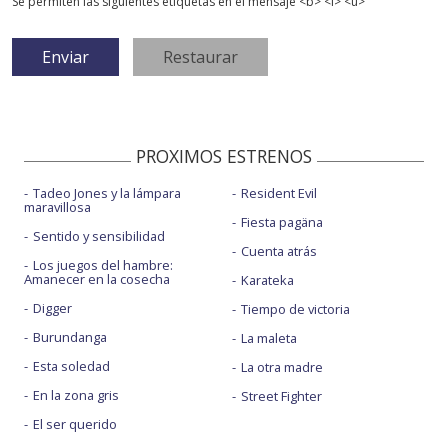
Se permiten las siguientes etiquetas en el mensaje <b> <i> <u>
PROXIMOS ESTRENOS
Tadeo Jones y la lámpara
Resident Evil
maravillosa
Fiesta pagäna
Sentido y sensibilidad
Cuenta atrás
Los juegos del hambre:
Amanecer en la cosecha
Karateka
Digger
Tiempo de victoria
Burundanga
La maleta
Esta soledad
La otra madre
En la zona gris
Street Fighter
El ser querido