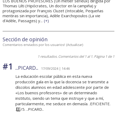
LOS BUENOS PROFESORES (Un métier sérieux) dirigida por
Thomas Lilti (Hipócrates, Un doctor en la campiña) y
protagonizada por François Cluzet (Intocable, Pequeñas
mentiras sin importancia), Adèle Exarchopoulos (La vie
d’Adèle, Passages) y...
(
+
)
Sección de opinión
Comentarios enviados por los usuarios!
(
Actualizar
)
1 resultados. Comentarios del 1 al 1. Página 1 de 1
#1
..PICARD..
17/09/2024 | 14:46
La educación escolar pública en esta nueva
producción gala en la que la docencia se transmite a
díscolos alumnos en edad adolescente por parte de
«Los buenos profesores» de un determinado
instituto, siendo un tema que instruye y que a mí,
particularmente, me seduce en demasía. .EFICIENTE.
.2️⃣/5. ..PICARD..