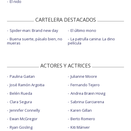
El nido
CARTELERA DESTACADOS
Spider-man: Brand new day
El último mono
Buena suerte, pásalo bien, no
La patrulla canina: La dino
mueras
película
ACTORES Y ACTRICES
Paulina Gaitan
Julianne Moore
José Ramón Argoitia
Fernando Tejero
Belén Rueda
Andrea Bræin Hovig
Clara Segura
Sabrina Garciarena
Jennifer Connelly
Karen Gillan
Ewan McGregor
Berto Romero
Ryan Gosling
Kiti Mánver