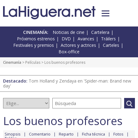
CINEMANÍA:
Noticias de cine
Cartelera
Próximos estrenos
DVD
Avances
Tráilers
Festivales y premios
Actores y actrices
Carteles
Box-office
Cinemanía
> Películas > Los buenos profesores
Destacado:
Tom Holland y Zendaya en 'Spider-man: Brand new
day'
Los buenos profesores
Sinopsis
Comentario
Reparto
Ficha técnica
Fotos