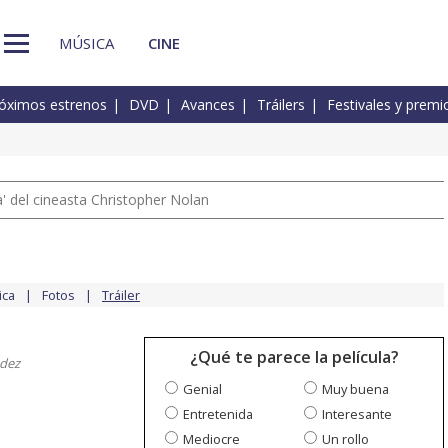
MÚSICA
CINE
óximos estrenos
DVD
Avances
Tráilers
Festivales y premi
 del cineasta Christopher Nolan
ica
Fotos
Tráiler
¿Qué te parece la película?
dez
Genial
Muy buena
Entretenida
Interesante
Mediocre
Un rollo