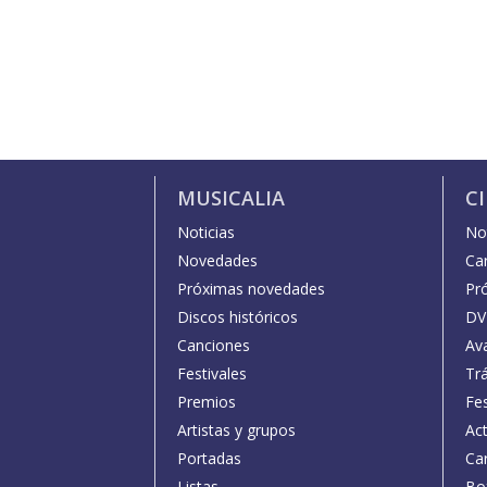
MUSICALIA
C
Noticias
Not
Novedades
Car
Próximas novedades
Pr
Discos históricos
DV
Canciones
Av
Festivales
Trá
Premios
Fe
Artistas y grupos
Act
Portadas
Car
Listas
Bo