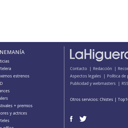
INEMANÍA
icias
telera
Contacto
Redacción
Reco
óximos estrenos
Aspectos legales
Política de
D
Publicidad y webmasters
RS
ances
ilers
Otros servicios:
Chistes
|
Top1
stivales + premios
ores y actrices
teles
x-office