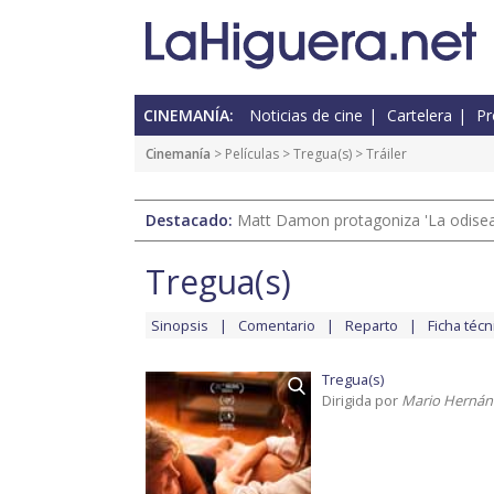
CINEMANÍA:
Noticias de cine
Cartelera
Pr
Cinemanía
> Películas >
Tregua(s)
> Tráiler
Destacado:
Matt Damon protagoniza 'La odisea'
Tregua(s)
Sinopsis
Comentario
Reparto
Ficha técn
Tregua(s)
Dirigida por
Mario Hernán