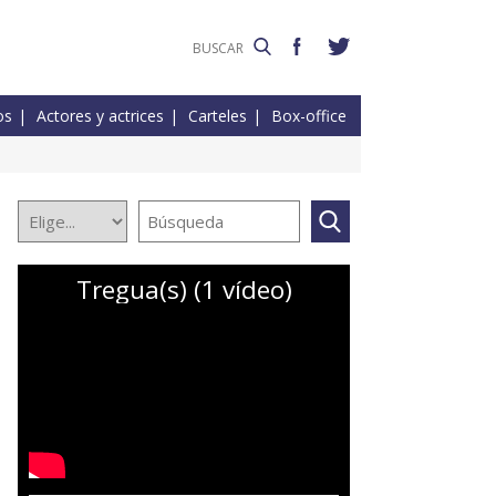
os
Actores y actrices
Carteles
Box-office
Tregua(s) (1 vídeo)