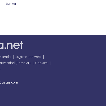
Búnker
mienda
Sugiere una web
 privacidad
(
Cambiar
)
Cookies
S
0Listas.com