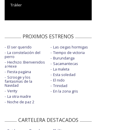
Tráiler
PROXIMOS ESTRENOS
El ser querido
Las ciegas hormigas
La constelación del
Tiempo de victoria
perro
Burundanga
Hechizo: Bienvenidos
Sacamantecas
a Hexe
La maleta
Fiesta pagäna
Esta soledad
Scrooge y los
El nido
fantasmas de la
Navidad
Trinidad
Verity
En la zona gris
La otra madre
Noche de paz 2
CARTELERA DESTACADOS