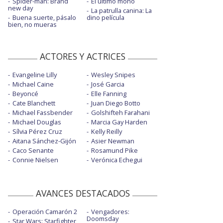
Spider-man: Brand
El último mono
new day
La patrulla canina: La
Buena suerte, pásalo
dino película
bien, no mueras
ACTORES Y ACTRICES
Evangeline Lilly
Wesley Snipes
Michael Caine
José Garcia
Beyoncé
Elle Fanning
Cate Blanchett
Juan Diego Botto
Michael Fassbender
Golshifteh Farahani
Michael Douglas
Marcia Gay Harden
Sílvia Pérez Cruz
Kelly Reilly
Aitana Sánchez-Gijón
Asier Newman
Caco Senante
Rosamund Pike
Connie Nielsen
Verónica Echegui
AVANCES DESTACADOS
Operación Camarón 2
Vengadores:
Doomsday
Star Wars: Starfighter