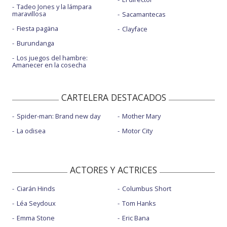
Tadeo Jones y la lámpara
maravillosa
Sacamantecas
Fiesta pagäna
Clayface
Burundanga
Los juegos del hambre:
Amanecer en la cosecha
CARTELERA DESTACADOS
Spider-man: Brand new day
Mother Mary
La odisea
Motor City
ACTORES Y ACTRICES
Ciarán Hinds
Columbus Short
Léa Seydoux
Tom Hanks
Emma Stone
Eric Bana