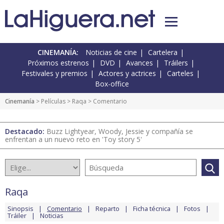
CINEMANÍA:
Noticias de cine
Cartelera
Próximos estrenos
DVD
Avances
Tráilers
Festivales y premios
Actores y actrices
Carteles
Box-office
Cinemanía
> Películas >
Raqa
> Comentario
Destacado:
Buzz Lightyear, Woody, Jessie y compañía se
enfrentan a un nuevo reto en 'Toy story 5'
Raqa
Sinopsis
Comentario
Reparto
Ficha técnica
Fotos
Tráiler
Noticias