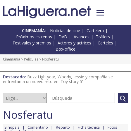
CINEMANÍA:
Noticias de cine
Cartelera
Próximos estrenos
DVD
Avances
Tráilers
Festivales y premios
Actores y actrices
Carteles
Box-office
Cinemanía
> Películas > Nosferatu
Destacado:
Buzz Lightyear, Woody, Jessie y compañía se
enfrentan a un nuevo reto en 'Toy story 5'
Nosferatu
Sinopsis
Comentario
Reparto
Ficha técnica
Fotos