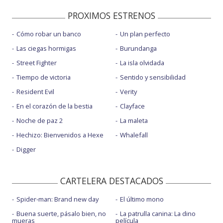
PROXIMOS ESTRENOS
Cómo robar un banco
Un plan perfecto
Las ciegas hormigas
Burundanga
Street Fighter
La isla olvidada
Tiempo de victoria
Sentido y sensibilidad
Resident Evil
Verity
En el corazón de la bestia
Clayface
Noche de paz 2
La maleta
Hechizo: Bienvenidos a Hexe
Whalefall
Digger
CARTELERA DESTACADOS
Spider-man: Brand new day
El último mono
Buena suerte, pásalo bien, no
La patrulla canina: La dino
mueras
película