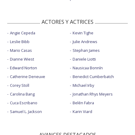
ACTORES Y ACTRICES
Angie Cepeda
Kevin Tighe
Leslie Bibb
Julie Andrews
Mario Casas
Stephan James
Dianne Wiest
Daniele Liotti
Edward Norton
Nausicaa Bonnín
Catherine Deneuve
Benedict Cumberbatch
Corey Stoll
Michael Irby
Carolina Bang
Jonathan Rhys Meyers
Cuca Escribano
Belén Fabra
Samuel L. Jackson
Karin Viard
AVANCES DESTACADOS