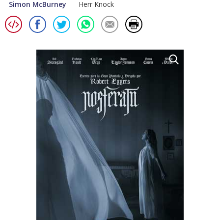
Simon McBurney
Herr Knock