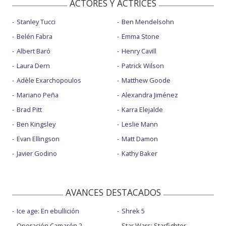
ACTORES Y ACTRICES
Stanley Tucci
Ben Mendelsohn
Belén Fabra
Emma Stone
Albert Baró
Henry Cavill
Laura Dern
Patrick Wilson
Adèle Exarchopoulos
Matthew Goode
Mariano Peña
Alexandra Jiménez
Brad Pitt
Karra Elejalde
Ben Kingsley
Leslie Mann
Evan Ellingson
Matt Damon
Javier Godino
Kathy Baker
AVANCES DESTACADOS
Ice age: En ebullición
Shrek 5
Operación Camarón 2
Star Wars: Starfighter