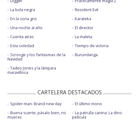
Digger
Prácticamente magia 2
La bola negra
Resident Evil
En la zona gris
Karateka
Una noche al año
El director
Cuenta atrás
La maleta
Esta soledad
Tiempo de victoria
Scrooge y los fantasmas de la
Burundanga
Navidad
Tadeo Jones y la lámpara
maravillosa
CARTELERA DESTACADOS
Spider-man: Brand new day
El último mono
Buena suerte, pásalo bien, no
La patrulla canina: La dino
mueras
película