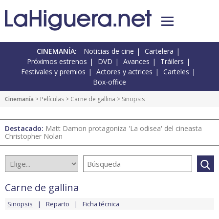
CINEMANÍA:
Noticias de cine
Cartelera
Próximos estrenos
DVD
Avances
Tráilers
Festivales y premios
Actores y actrices
Carteles
Box-office
Cinemanía
> Películas >
Carne de gallina
> Sinopsis
Destacado:
Matt Damon protagoniza 'La odisea' del cineasta
Christopher Nolan
Carne de gallina
Sinopsis
Reparto
Ficha técnica