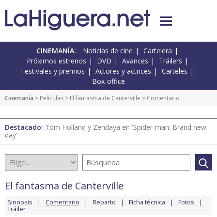
CINEMANÍA:
Noticias de cine
Cartelera
Próximos estrenos
DVD
Avances
Tráilers
Festivales y premios
Actores y actrices
Carteles
Box-office
Cinemanía
> Películas >
El fantasma de Canterville
> Comentario
Destacado:
Tom Holland y Zendaya en 'Spider-man: Brand new
day'
El fantasma de Canterville
Sinopsis
Comentario
Reparto
Ficha técnica
Fotos
Tráiler