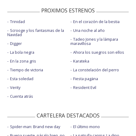
PROXIMOS ESTRENOS
Trinidad
En el corazón de la bestia
Scrooge y los fantasmas de la
Una noche al año
Navidad
Tadeo Jones y la lámpara
Digger
maravillosa
La bola negra
Ahora los suegros son ellos
En la zona gris
Karateka
Tiempo de victoria
La constelación del perro
Esta soledad
Fiesta pagäna
Verity
Resident Evil
Cuenta atrás
CARTELERA DESTACADOS
Spider-man: Brand new day
El último mono
Buena suerte, pásalo bien, no
La patrulla canina: La dino