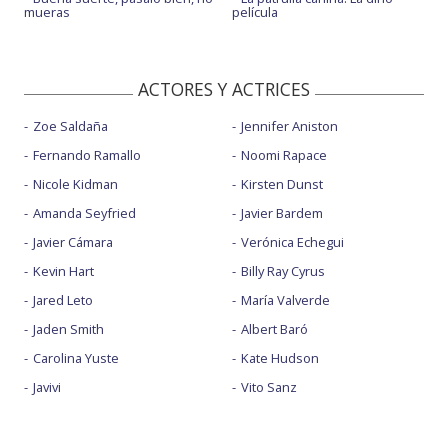
mueras
película
ACTORES Y ACTRICES
Zoe Saldaña
Jennifer Aniston
Fernando Ramallo
Noomi Rapace
Nicole Kidman
Kirsten Dunst
Amanda Seyfried
Javier Bardem
Javier Cámara
Verónica Echegui
Kevin Hart
Billy Ray Cyrus
Jared Leto
María Valverde
Jaden Smith
Albert Baró
Carolina Yuste
Kate Hudson
Javivi
Vito Sanz