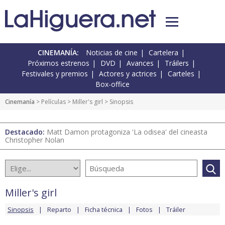
CINEMANÍA:
Noticias de cine
Cartelera
Próximos estrenos
DVD
Avances
Tráilers
Festivales y premios
Actores y actrices
Carteles
Box-office
Cinemanía
> Películas >
Miller's girl
> Sinopsis
Destacado:
Matt Damon protagoniza 'La odisea' del cineasta
Christopher Nolan
Miller's girl
Sinopsis
Reparto
Ficha técnica
Fotos
Tráiler