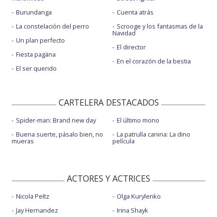
Burundanga
Cuenta atrás
La constelación del perro
Scrooge y los fantasmas de la
Navidad
Un plan perfecto
El director
Fiesta pagäna
En el corazón de la bestia
El ser querido
CARTELERA DESTACADOS
Spider-man: Brand new day
El último mono
Buena suerte, pásalo bien, no
La patrulla canina: La dino
mueras
película
ACTORES Y ACTRICES
Nicola Peltz
Olga Kurylenko
Jay Hernandez
Irina Shayk