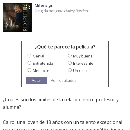
Miller's girl
Dirigida por
Jade Halley Bartlett
¿Qué te parece la película?
Genial
Muy buena
Entretenida
Interesante
Mediocre
Un rollo
Votar
Ver resultados
¿Cuáles son los límites de la relación entre profesor y
alumna?
Cairo, una joven de 18 años con un talento excepcional
para la escritura, se ve inmersa en un enigmático juego