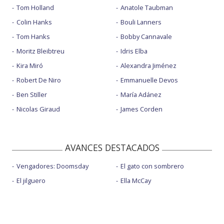
Tom Holland
Anatole Taubman
Colin Hanks
Bouli Lanners
Tom Hanks
Bobby Cannavale
Moritz Bleibtreu
Idris Elba
Kira Miró
Alexandra Jiménez
Robert De Niro
Emmanuelle Devos
Ben Stiller
María Adánez
Nicolas Giraud
James Corden
AVANCES DESTACADOS
Vengadores: Doomsday
El gato con sombrero
El jilguero
Ella McCay