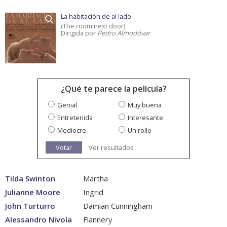
La habitación de al lado
(The room next door)
Dirigida por
Pedro Almodóvar
¿Qué te parece la película?
Genial
Muy buena
Entretenida
Interesante
Mediocre
Un rollo
Votar
Ver resultados
Tilda Swinton
Martha
Julianne Moore
Ingrid
John Turturro
Damian Cunningham
Alessandro Nivola
Flannery