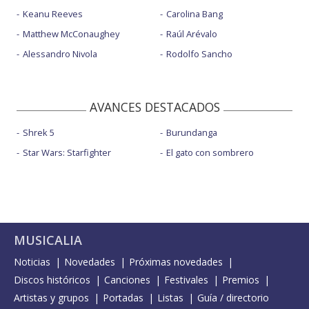
Keanu Reeves
Carolina Bang
Matthew McConaughey
Raúl Arévalo
Alessandro Nivola
Rodolfo Sancho
AVANCES DESTACADOS
Shrek 5
Burundanga
Star Wars: Starfighter
El gato con sombrero
MUSICALIA
Noticias
Novedades
Próximas novedades
Discos históricos
Canciones
Festivales
Premios
Artistas y grupos
Portadas
Listas
Guía / directorio