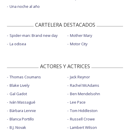
Una noche al año
CARTELERA DESTACADOS
Spider-man: Brand new day
Mother Mary
La odisea
Motor City
ACTORES Y ACTRICES
Thomas Coumans
Jack Reynor
Blake Lively
Rachel McAdams
Gal Gadot
Ben Mendelsohn
Iván Massagué
Lee Pace
Bárbara Lennie
Tom Hiddleston
Blanca Portillo
Russell Crowe
B.J. Novak
Lambert Wilson